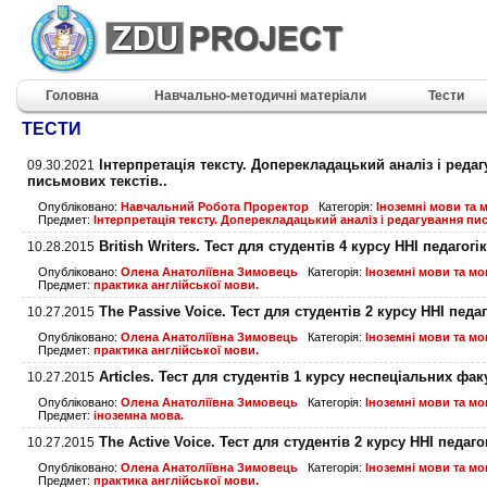
Головна
Навчально-методичні матеріали
Тести
ТЕСТИ
Інтерпретація тексту. Доперекладацький аналіз і реда
09.30.2021
письмових текстів..
Опубліковано:
Навчальний Робота Проректор
Категорія:
Іноземні мови та 
Предмет:
Інтерпретація тексту. Доперекладацький аналіз і редагування пи
British Writers. Тест для студентів 4 курсу ННІ педагогік
10.28.2015
Опубліковано:
Олена Анатоліївна Зимовець
Категорія:
Іноземні мови та м
Предмет:
практика англійської мови.
The Passive Voice. Тест для студентів 2 курсу ННІ педаг
10.27.2015
Опубліковано:
Олена Анатоліївна Зимовець
Категорія:
Іноземні мови та м
Предмет:
практика англійської мови.
Articles. Тест для студентів 1 курсу неспеціальних фак
10.27.2015
Опубліковано:
Олена Анатоліївна Зимовець
Категорія:
Іноземні мови та м
Предмет:
іноземна мова.
The Active Voice. Тест для студентів 2 курсу ННІ педаго
10.27.2015
Опубліковано:
Олена Анатоліївна Зимовець
Категорія:
Іноземні мови та м
Предмет:
практика англійської мови.