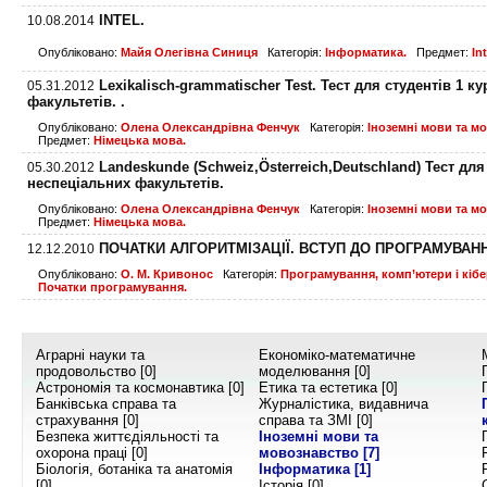
INTEL.
10.08.2014
Опубліковано:
Майя Олегівна Синиця
Категорія:
Інформатика.
Предмет:
In
Lexikalisch-grammatischer Test. Тест для студентів 1 к
05.31.2012
факультетів. .
Опубліковано:
Олена Олександрівна Фенчук
Категорія:
Іноземні мови та м
Предмет:
Німецька мова.
Landeskunde (Schweiz,Österreich,Deutschland) Тест для
05.30.2012
неспеціальних факультетів.
Опубліковано:
Олена Олександрівна Фенчук
Категорія:
Іноземні мови та м
Предмет:
Німецька мова.
ПОЧАТКИ АЛГОРИТМІЗАЦІЇ. ВСТУП ДО ПРОГРАМУВАНН
12.12.2010
Опубліковано:
О. М. Кривонос
Категорія:
Програмування, комп’ютери і кібе
Початки програмування.
Аграрні науки та
Економіко-математичне
продовольство [0]
моделювання [0]
Астрономія та космонавтика [0]
Етика та естетика [0]
Банківська справа та
Журналістика, видавнича
страхування [0]
справа та ЗМІ [0]
Безпека життєдіяльності та
Іноземні мови та
охорона праці [0]
мовознавство
[7]
Біологія, ботаніка та анатомія
Інформатика
[1]
[0]
Історія [0]