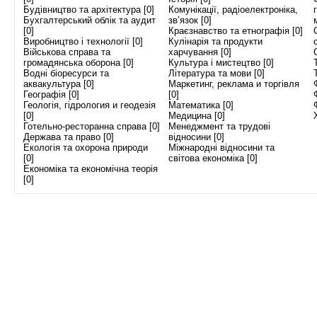
Будівництво та архітектура [0]
Комунікації, радіоелектроніка,
Бухгалтерський облік та аудит
зв’язок [0]
[0]
Краєзнавство та етнографія [0]
Виробництво і технології [0]
Кулінарія та продукти
Військова справа та
харчування [0]
громадянська оборона [0]
Культура і мистецтво [0]
Водні біоресурси та
Література та мови [0]
аквакультура [0]
Маркетинг, реклама и торгівля
Географія [0]
[0]
Геологія, гідрология и геодезія
Математика [0]
[0]
Медицина [0]
Готельно-ресторанна справа [0]
Менеджмент та трудові
Держава та право [0]
відносини [0]
Екологія та охорона природи
Міжнародні відносини та
[0]
світова економіка [0]
Економіка та економічна теорія
[0]