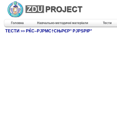
Головна
Навчально-методичні матеріали
Тести
ТЕСТИ
РЌС–РЈРΜС†СЊРЄР° РЈРЅРІР°
>>