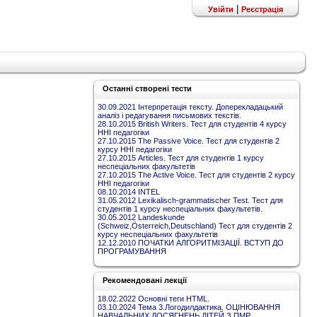
|
Увійти
Реєстрація
Останні створені тести
30.09.2021 Інтерпретація тексту. Доперекладацький
аналіз і редагування письмових текстів.
28.10.2015 British Writers. Тест для студентів 4 курсу
ННІ педагогіки
27.10.2015 The Passive Voice. Тест для студентів 2
курсу ННІ педагогіки
27.10.2015 Articles. Тест для студентів 1 курсу
неспеціальних факультетів
27.10.2015 The Active Voice. Тест для студентів 2 курсу
ННІ педагогіки
08.10.2014 INTEL
31.05.2012 Lexikalisch-grammatischer Test. Тест для
студентів 1 курсу неспеціальних факультетів.
30.05.2012 Landeskunde
(Schweiz,Österreich,Deutschland) Тест для студентів 2
курсу неспеціальних факультетів
12.12.2010 ПОЧАТКИ АЛГОРИТМІЗАЦІЇ. ВСТУП ДО
ПРОГРАМУВАННЯ
Рекомендовані лекції
18.02.2022 Основні теги HTML.
03.10.2024 Тема 3.Логодилдактика. ОЦІНЮВАННЯ
НАВЧАЛЬНИХ ДОСЯГНЕНЬ ДІТЕЙ З ПМР