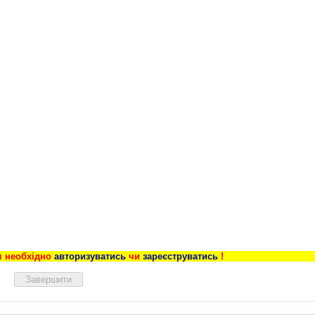
м необхідно
авторизуватись
чи
зареєструватись
!