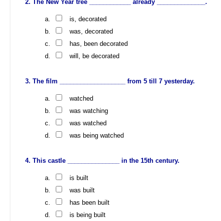
The New Year tree ____________ already ______________.
is, decorated
was, decorated
has, been decorated
will, be decorated
The film ___________________ from 5 till 7 yesterday.
watched
was watching
was watched
was being watched
This castle _______________ in the 15th century.
is built
was built
has been built
is being built