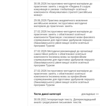
30.06.2026 Інструктивно-методичні матеріали до
практичних занять з модуля «Людина й соціум:
комунікація в умовах глобалізації» освітньої
компоненти «Комунікативні стратегії (англійська
мова)»
29.06.2026 Практика академічного мовлення
англійською мовою: інструктивно-методичні
матеріали до практичних занять
27.02.2026 Інструктивно-методичні матеріали до
практичних занять з обов’язкової освітньої
компоненти Практикум з іноземної мови фахового
спрямування для підготовки здобувачів першого
(бакалаврського) рівня вищої освіти освітньої
програми Туризм
27.02.2026 Методичні рекомендації до організації
самостійної роботи з обов’язкової освітньої
компоненти Іноземна мова за професійним
спрямуванням для підготовки здобувачів першого
(бакалаврського) рівня вищої освіти освітньої
програми Туризм
27.02.2026 Інструктивно-методичні матеріали до
практичних занять з обов’язкової освітньої
компоненти Іноземна мова за професійним
спрямуванням для підготовки здобувачів першого
(бакалаврського) рівня вищої освіти освітньої
програми Туризм
Тести даної категорії
докладніше >>
30.09.2021 Інтерпретація тексту. Доперекладацький
аналіз і редагування письмових текстів.