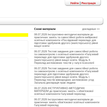
|
Увійти
Реєстрація
Схожі матеріали
докладніше >>
08.07.2026 Інструктивно-методичні матеріали до
практичних занять та самостійної роботи вибіркової
освітньої компоненти «Послідовний переклад» для
підготовки здобувачів другого (магістерського) рівня
вищої освіти
06.07.2026 Тестові завдання для самостійної роботи
та самоконтролю з освітньої компоненти «Галузевий
переклад» для підготовки здобувачів другого
(магістерського) рівня вищої освіти. Модуль II.
Переклад англомовних текстів у галузі психології
06.07.2026 Тестові завдання для самостійної роботи
та самоконтролю з освітньої компоненти «Галузевий
переклад» для підготовки здобувачів другого
(магістерського) рівня вищої освіти. Модуль І.
Переклад текстів міжнародних англомовних угод:
Загальна декларація прав людини
06.07.2026 ІНСТРУКТИВНО-МЕТОДИЧНІ
МАТЕРІАЛИ до практичних занять з обов’язкової
освітньої компоненти Галузевий переклад
06.07.2026 Інструктивно-методичні матеріали до
практичних занять обов’язкової освітньої компоненти
Галузевий переклад