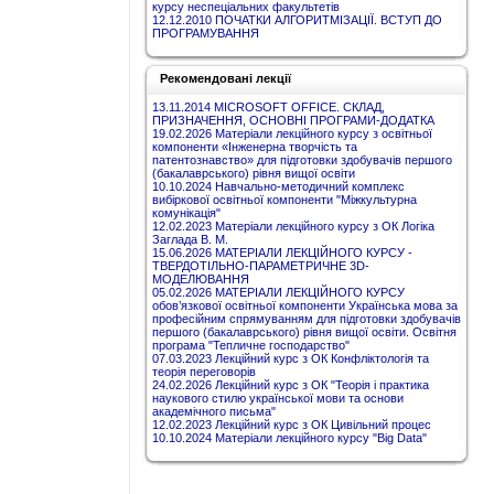
курсу неспеціальних факультетів
12.12.2010 ПОЧАТКИ АЛГОРИТМІЗАЦІЇ. ВСТУП ДО
ПРОГРАМУВАННЯ
Рекомендовані лекції
13.11.2014 MICROSOFT OFFICE. СКЛАД,
ПРИЗНАЧЕННЯ, ОСНОВНІ ПРОГРАМИ-ДОДАТКА
19.02.2026 Матеріали лекційного курсу з освітньої
компоненти «Інженерна творчість та
патентознавство» для підготовки здобувачів першого
(бакалаврського) рівня вищої освіти
10.10.2024 Навчально-методичний комплекс
вибіркової освітньої компоненти "Міжкультурна
комунікація"
12.02.2023 Матеріали лекційного курсу з ОК Логіка
Заглада В. М.
15.06.2026 МАТЕРІАЛИ ЛЕКЦІЙНОГО КУРСУ -
ТВЕРДОТІЛЬНО-ПАРАМЕТРИЧНЕ 3D-
МОДЕЛЮВАННЯ
05.02.2026 МАТЕРІАЛИ ЛЕКЦІЙНОГО КУРСУ
обов’язкової освітньої компоненти Українська мова за
професійним спрямуванням для підготовки здобувачів
першого (бакалаврського) рівня вищої освіти. Освітня
програма "Тепличне господарство"
07.03.2023 Лекційний курс з ОК Конфліктологія та
теорія переговорів
24.02.2026 Лекційний курс з ОК "Теорія і практика
наукового стилю української мови та основи
академічного письма"
12.02.2023 Лекційний курс з ОК Цивільний процес
10.10.2024 Матеріали лекційного курсу "Big Data"