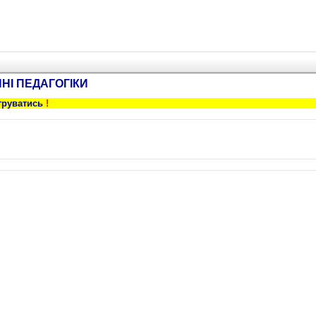
ННІ ПЕДАГОГІКИ
труватись
!