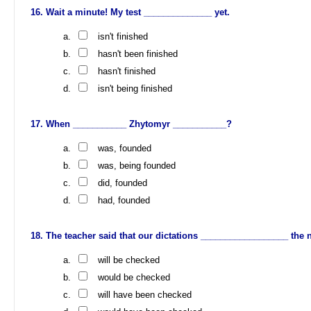
Wait a minute! My test ______________ yet.
isn't finished
hasn't been finished
hasn't finished
isn't being finished
When ___________ Zhytomyr ___________?
was, founded
was, being founded
did, founded
had, founded
The teacher said that our dictations __________________ the n
will be checked
would be checked
will have been checked