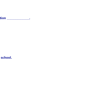
ation _____________.
 school.