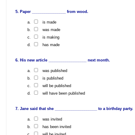
Paper ________________ from wood.
is made
was made
is making
has made
His new article __________________ next month.
was published
is published
will be published
will have been published
Jane said that she ____________________ to a birthday party.
was invited
has been invited
will be invited