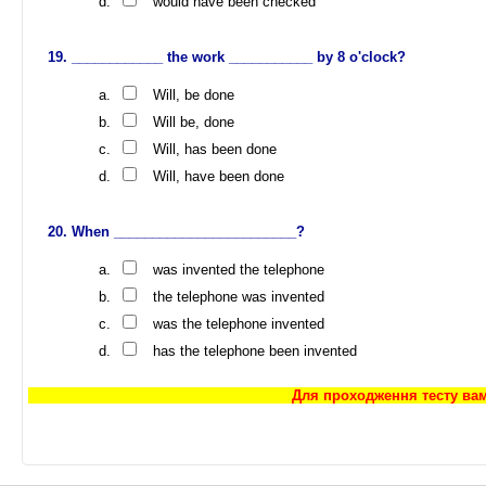
would have been checked
____________ the work ___________ by 8 o'clock?
Will, be done
Will be, done
Will, has been done
Will, have been done
When ________________________?
was invented the telephone
the telephone was invented
was the telephone invented
has the telephone been invented
Для проходження тесту ва