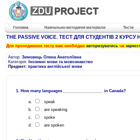
Головна
Навчально-методичні матеріали
Тести
THE PASSIVE VOICE. ТЕСТ ДЛЯ СТУДЕНТІВ 2 КУРСУ 
Для проходження тесту вам необхідно
авторизуватись
чи
зареєс
Автор:
Зимовець Олена Анатоліївна
Категорія:
Іноземні мови та мовознавство
Предмет:
практика англійської мови
How many languages __________________ in Canada?
speak
are speaking
spoke
are spoken