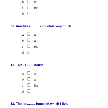
an
the
-
Ann likes …….. chocolate very much.
a
an
the
-
This is …… house.
a
an
the
-
This is …….. house in which I live.