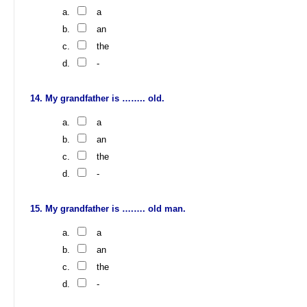
a
an
the
-
My grandfather is …….. old.
a
an
the
-
My grandfather is ….…. old man.
a
an
the
-