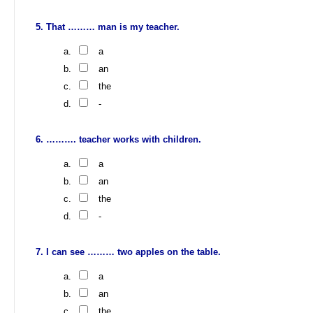
That ……… man is my teacher.
a
an
the
-
………. teacher works with children.
a
an
the
-
I can see ……… two apples on the table.
a
an
the