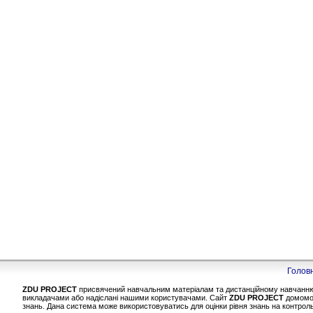
Голов
ZDU PROJECT
присвячений навчальним матеріалам та дистанційному навчанню у
викладачами або надіслані нашими користувачами. Сайт
ZDU PROJECT
домомож
знань. Дана система може використовуватись для оцінки рівня знань на контрольн