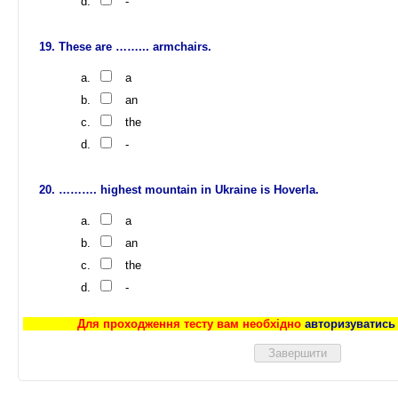
-
These are ……... armchairs.
a
an
the
-
………. highest mountain in Ukraine is Hoverla.
a
an
the
-
Для проходження тесту вам необхідно
авторизуватись