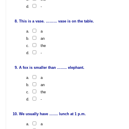
-
This is a vase. ……… vase is on the table.
a
an
the
-
A fox is smaller than …….. elephant.
a
an
the
-
We usually have ……. lunch at 1 p.m.
a