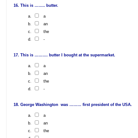
This is …….. butter.
a
an
the
-
This is ………. butter I bought at the supermarket.
a
an
the
-
George Washington was ……… first president of the USA.
a
an
the