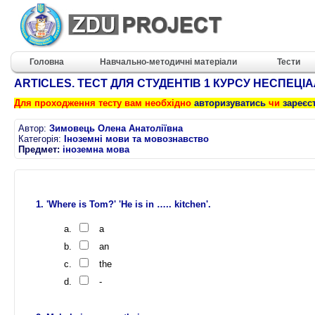
Головна
Навчально-методичні матеріали
Тести
ARTICLES. ТЕСТ ДЛЯ СТУДЕНТІВ 1 КУРСУ НЕСПЕЦІ
Для проходження тесту вам необхідно
авторизуватись
чи
зареєс
Автор:
Зимовець Олена Анатоліївна
Категорія:
Іноземні мови та мовознавство
Предмет:
іноземна мова
'Where is Tom?' 'He is in ….. kitchen'.
a
an
the
-