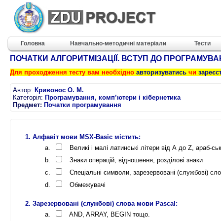
Головна
Навчально-методичні матеріали
Тести
ПОЧАТКИ АЛГОРИТМІЗАЦІЇ. ВСТУП ДО ПРОГРАМУВ
Для проходження тесту вам необхідно
авторизуватись
чи
зареєс
Автор:
Кривонос О. М.
Категорія:
Програмування, комп’ютери і кібернетика
Предмет:
Початки програмування
Алфавіт мови MSX-Basic містить:
Великі і малі латинські літери від А до Z, араб-сь
Знаки операцій, відношення, розділові знаки
Спеціальні символи, зарезервовані (службові) сл
Обмежувачі
Зарезервовані (службові) слова мови Pascal:
AND, ARRAY, BEGIN тощо.