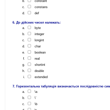
constant
constans
def
До дійсних чисел належать:
byte
integer
longint
char
boolean
real
shortint
double
extended
Горизонтальна табуляція визначається послідовністю сим
\a
\’
\b