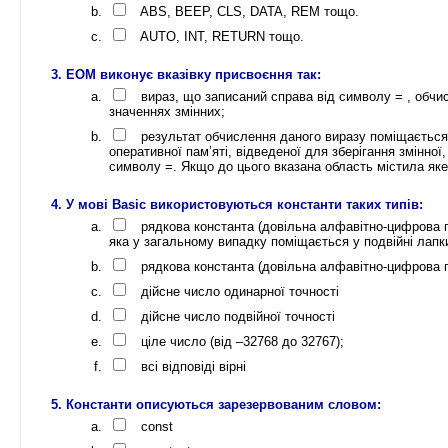
ABS, BEEP, CLS, DATA, REM тощо.
AUTO, INT, RETURN тощо.
ЕОМ виконує вказівку присвоєння так:
вираз, що записаний справа від символу = , обчи
значеннях змінних;
результат обчислення даного виразу поміщається 
оперативної пам’яті, відведеної для зберігання змінної, 
символу =. Якщо до цього вказана область містила яке
У мові Basic використовуються константи таких типів:
рядкова константа (довільна алфавітно-цифрова по
яка у загальному випадку поміщається у подвійні лапки
рядкова константа (довільна алфавітно-цифрова по
дійсне число одинарної точності
дійсне число подвійної точності
ціле число (від –32768 до 32767);
всі відповіді вірні
Константи описуються зарезервованим словом:
const