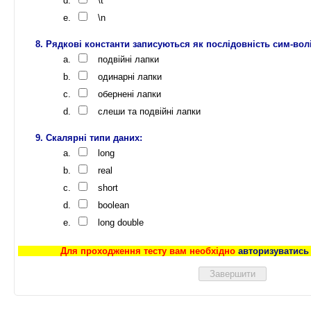
\t
\n
Рядкові константи записуються як послідовність сим-волі
подвійні лапки
одинарні лапки
обернені лапки
слеши та подвійні лапки
Скалярні типи даних:
long
real
short
boolean
long double
Для проходження тесту вам необхідно
авторизуватись