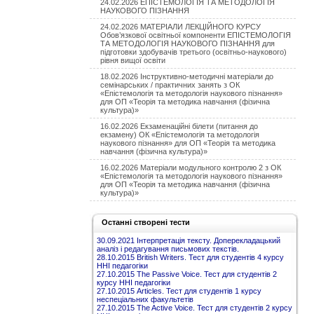
24.02.2026 ЕПІСТЕМОЛОГІЯ ТА МЕТОДОЛОГІЯ
НАУКОВОГО ПІЗНАННЯ
24.02.2026 МАТЕРІАЛИ ЛЕКЦІЙНОГО КУРСУ
Обов’язкової освітньої компоненти ЕПІСТЕМОЛОГІЯ
ТА МЕТОДОЛОГІЯ НАУКОВОГО ПІЗНАННЯ для
підготовки здобувачів третього (освітньо-наукового)
рівня вищої освіти
18.02.2026 Інструктивно-методичні матеріали до
семінарських / практичних занять з ОК
«Епістемологія та методологія наукового пізнання»
для ОП «Теорія та методика навчання (фізична
культура)»
16.02.2026 Екзаменаційні білети (питання до
екзамену) ОК «Епістемологія та методологія
наукового пізнання» для ОП «Теорія та методика
навчання (фізична культура)»
16.02.2026 Матеріали модульного контролю 2 з ОК
«Епістемологія та методологія наукового пізнання»
для ОП «Теорія та методика навчання (фізична
культура)»
Останні створені тести
30.09.2021 Інтерпретація тексту. Доперекладацький
аналіз і редагування письмових текстів.
28.10.2015 British Writers. Тест для студентів 4 курсу
ННІ педагогіки
27.10.2015 The Passive Voice. Тест для студентів 2
курсу ННІ педагогіки
27.10.2015 Articles. Тест для студентів 1 курсу
неспеціальних факультетів
27.10.2015 The Active Voice. Тест для студентів 2 курсу