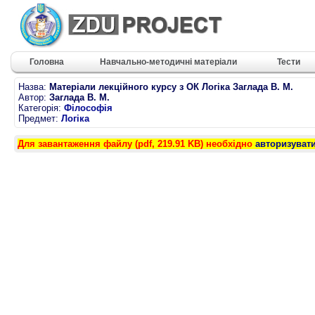
Головна
Навчально-методичні матеріали
Тести
Назва:
Матеріали лекційного курсу з ОК Логіка Заглада В. М.
Автор:
Заглада В. М.
Категорія:
Філософія
Предмет:
Логіка
Для завантаження файлу (pdf, 219.91 KB) необхідно
авторизуват