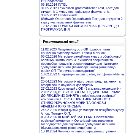
ННІ педагогіки
08.10.2014 INTEL
31.05.2012 Lexikalisch-grammatischer Test. Тест для
студентів 1 курсу неспеціальних факультетів.
30.05.2012 Landeskunde
(Schweiz,Österreich,Deutschland) Тест для студентів 2
курсу неспеціальних факультетів
12.12.2010 ПОЧАТКИ АЛГОРИТМІЗАЦІЇ. ВСТУП ДО
ПРОГРАМУВАННЯ
Рекомендовані лекції
11.02.2023 Лекційний курс з ОК Корпоративна
соціальна відповідальність і етика в бізнесі
05.02.2026 Матеріали лекційного курсу з обов’язкової
освітньої компоненти «Технологія зберігання та
переробки продуктів рослинництва» для підготовки
здобувачів першого (бакалаврського) рівня вищої
освіти ОП "Тепличне господарство"
18.02.2022 Оператори умови if, else, elif. Цикли while та
for.
20.04.2023 Методологія підготовки представлення та
оформлення наукових досліджень
27.02.2023 Курс лекцій з ОК «Загальна лексикологія»
20.02.2026 ІСТРУКТИВНО-МЕТОДИЧНІ МАТЕРІАЛИ
ДО ЛЕКЦІЙНИХ ЗАНЯТЬ з обов’язкової освітньої
компоненти ТЕОРІЯ І ПРАКТИКА НАУКОВОГО
СТИЛЮ УКРАЇНСЬКОЇ МОВИ ТА ОСНОВИ
АКАДЕМІЧНОГО ПИСЬМА
24.02.2025 Історія дизайну: матеріали лекційного курсу
/упор. Поліщук О.П.
05.03.2026 ЛЕКЦІЙНИЙ МАТЕРІАЛ Обов’язкової
освітньої компоненти Організація ресторанного
господарства для підготовки здобувачів першого
(бакалаврського) рівня вищої освіти
10.10.2024 Чинники успішного працевлаштування