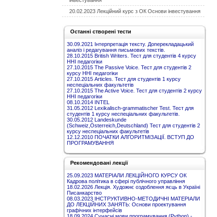
інвестування
20.02.2023 Лекційний курс з ОК Основи інвестування
Останні створені тести
30.09.2021 Інтерпретація тексту. Доперекладацький
аналіз і редагування письмових текстів.
28.10.2015 British Writers. Тест для студентів 4 курсу
ННІ педагогіки
27.10.2015 The Passive Voice. Тест для студентів 2
курсу ННІ педагогіки
27.10.2015 Articles. Тест для студентів 1 курсу
неспеціальних факультетів
27.10.2015 The Active Voice. Тест для студентів 2 курсу
ННІ педагогіки
08.10.2014 INTEL
31.05.2012 Lexikalisch-grammatischer Test. Тест для
студентів 1 курсу неспеціальних факультетів.
30.05.2012 Landeskunde
(Schweiz,Österreich,Deutschland) Тест для студентів 2
курсу неспеціальних факультетів
12.12.2010 ПОЧАТКИ АЛГОРИТМІЗАЦІЇ. ВСТУП ДО
ПРОГРАМУВАННЯ
Рекомендовані лекції
25.09.2023 МАТЕРІАЛИ ЛЕКЦІЙНОГО КУРСУ ОК
Кадрова політика в сфері публічного управління
18.02.2026 Лекція. Художнє оздоблення яєць в Україні
Писанкарство
08.03.2023 ІНСТРУКТИВНО-МЕТОДИЧНІ МАТЕРІАЛИ
ДО ЛЕКЦІЙНИХ ЗАНЯТЬ: Основи проектування
графічних інтерфейсів
18.09.2024 Сучасні мови програмування (Python) -