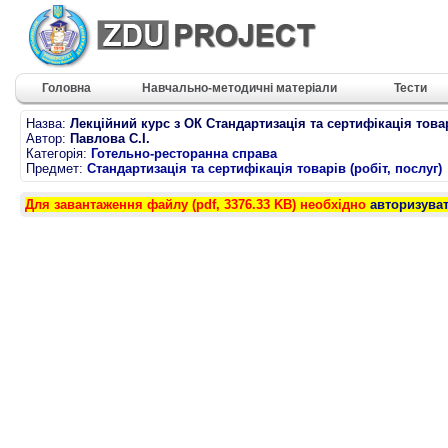
Головна
Навчально-методичні матеріали
Тести
Назва:
Лекційний курс з ОК Стандартизація та сертифікація товар
Автор:
Павлова С.І.
Категорія:
Готельно-ресторанна справа
Предмет:
Стандартизація та сертифікація товарів (робіт, послуг)
Для завантаження файлу (pdf, 3376.33 KB) необхідно
авторизува