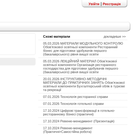
|
Увійти
Реєстрація
Схожі матеріали
докладніше >>
05.03.2026 МАТЕРІАЛИ МОДУЛЬНОГО КОНТРОЛЮ
Обов’язкової освітньої компоненти Ресторанний
бізнес для підготовки здобувачів першого
(бакалаврського) рівня вищої освіти
05.03.2026 ЛЕКЦІЙНИЙ МАТЕРІАЛ Обов’язкової
освітньої компоненти Організація ресторанного
господарства для підготовки здобувачів першого
(бакалаврського) рівня вищої освіти
20.01.2026 ІНСТРУКТИВНО-МЕТОДИЧНІ
МАТЕРІАЛИ ДО ПРАКТИЧНИХ ЗАНЯТЬ Обов’язкової
освітньої компоненти Бухгалтерський облік в туризмі
та рекреації
07.01.2026 Технологія ресторанної справи
07.01.2026 Технологія готельної справи
17.10.2024 Цифрові трансформації в готельно-
ресторанному бізнесі (практичні)
17.10.2024 Ревеню-менеджмент (Презентація)
17.10.2024 Ревеню-менеджмент
(Практичні+Самостійна робота)