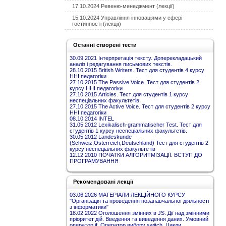
17.10.2024 Ревеню-менеджмент (лекції)
15.10.2024 Управління інноваціями у сфері
гостинності (лекції)
Останні створені тести
30.09.2021 Інтерпретація тексту. Доперекладацький
аналіз і редагування письмових текстів.
28.10.2015 British Writers. Тест для студентів 4 курсу
ННІ педагогіки
27.10.2015 The Passive Voice. Тест для студентів 2
курсу ННІ педагогіки
27.10.2015 Articles. Тест для студентів 1 курсу
неспеціальних факультетів
27.10.2015 The Active Voice. Тест для студентів 2 курсу
ННІ педагогіки
08.10.2014 INTEL
31.05.2012 Lexikalisch-grammatischer Test. Тест для
студентів 1 курсу неспеціальних факультетів.
30.05.2012 Landeskunde
(Schweiz,Österreich,Deutschland) Тест для студентів 2
курсу неспеціальних факультетів
12.12.2010 ПОЧАТКИ АЛГОРИТМІЗАЦІЇ. ВСТУП ДО
ПРОГРАМУВАННЯ
Рекомендовані лекції
03.06.2026 МАТЕРІАЛИ ЛЕКЦІЙНОГО КУРСУ
"Організація та проведення позанавчальної діяльності
з інформатики"
18.02.2022 Оголошення змінних в JS. Дії над змінними
пріоритет дій. Введення та виведення даних. Умовний
оператор if. Оператор вибору switch. Цикли.