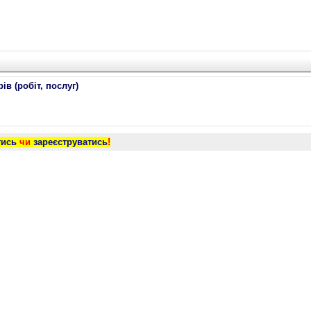
ів (робіт, послуг)
тись
чи
зареєструватись
!