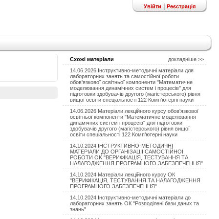
|
Увійти
Реєстрація
Схожі матеріали
докладніше >>
14.06.2026 Інструктивно-методичні матеріали для
лабораторних занять та самостійної роботи
обов'язкової освітньої компоненти "Математичне
моделювання динамічних систем і процесів" для
підготовки здобувачів другого (магістерського) рівня
вищої освіти спеціальності 122 Комп’ютерні науки
14.06.2026 Матеріали лекційного курсу обов'язкової
освітньої компоненти "Математичне моделювання
динамічних систем і процесів" для підготовки
здобувачів другого (магістерського) рівня вищої
освіти спеціальності 122 Комп’ютерні науки
14.10.2024 ІНСТРУКТИВНО-МЕТОДИЧНІ
МАТЕРІАЛИ ДО ОРГАНІЗАЦІЇ САМОСТІЙНОЇ
РОБОТИ OK "ВЕРИФІКАЦІЯ, ТЕСТУВАННЯ ТА
НАЛАГОДЖЕННЯ ПРОГРАМНОГО ЗАБЕЗПЕЧЕННЯ"
14.10.2024 Матеріали лекційного курсу ОК
"ВЕРИФІКАЦІЯ, ТЕСТУВАННЯ ТА НАЛАГОДЖЕННЯ
ПРОГРАМНОГО ЗАБЕЗПЕЧЕННЯ"
14.10.2024 Інструктивно-методичні матеріали до
лабораторних занять ОК "Розподілені бази даних та
знань"