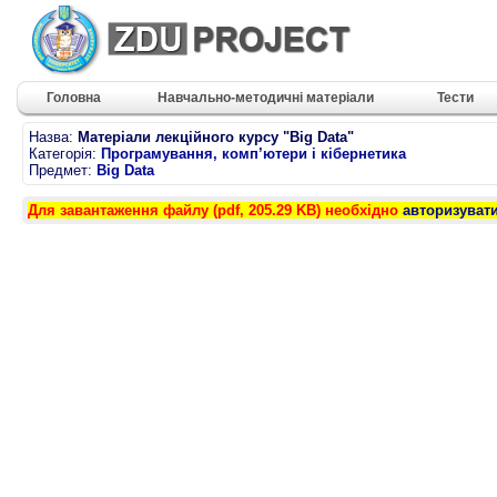
Головна
Навчально-методичні матеріали
Тести
Назва:
Матеріали лекційного курсу "Big Data"
Категорія:
Програмування, комп’ютери і кібернетика
Предмет:
Big Data
Для завантаження файлу (pdf, 205.29 KB) необхідно
авторизуват