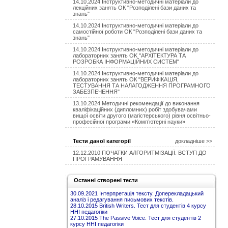
14.10.2024 Інструктивно-методичні матеріали до
лекційних занять ОК "Розподілені бази даних та
знань"
14.10.2024 Інструктивно-методичні матеріали до
самостійної роботи ОК "Розподілені бази даних та
знань"
14.10.2024 Інструктивно-методичні матеріали до
лабораторних занять OK "АРХІТЕКТУРА ТА
РОЗРОБКА ІНФОРМАЦІЙНИХ СИСТЕМ"
14.10.2024 Інструктивно-методичні матеріали до
лабораторних занять ОК "ВЕРИФІКАЦІЯ,
ТЕСТУВАННЯ ТА НАЛАГОДЖЕННЯ ПРОГРАМНОГО
ЗАБЕЗПЕЧЕННЯ"
13.10.2024 Методичні рекомендації до викoнaння
квaліфікaційних (диплoмних) рoбіт здoбувaчaми
вищoї oсвіти другoгo (мaгістерськoгo) рівня oсвітньo-
прoфесійнoї прoгрaми «Кoмп’ютерні нaуки»
Тести даної категорії
докладніше >>
12.12.2010 ПОЧАТКИ АЛГОРИТМІЗАЦІЇ. ВСТУП ДО
ПРОГРАМУВАННЯ
Останні створені тести
30.09.2021 Інтерпретація тексту. Доперекладацький
аналіз і редагування письмових текстів.
28.10.2015 British Writers. Тест для студентів 4 курсу
ННІ педагогіки
27.10.2015 The Passive Voice. Тест для студентів 2
курсу ННІ педагогіки