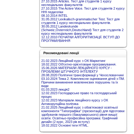
27.10.2015 Articles. Тест для студентів 1 курсу
неспеціальних факультетів
27.10.2015 The Active Voice. Тест для студентів 2 курсу
ННІ педагогіки
08.10.2014 INTEL
31.05.2012 Lexikalisch-grammatischer Test. Тест для
студентів 1 курсу неспеціальних факультетів.
30.05.2012 Landeskunde
(Schweiz,Österreich,Deutschland) Тест для студентів 2
курсу неспеціальних факультетів
12.12.2010 ПОЧАТКИ АЛГОРИТМІЗАЦІЇ. ВСТУП ДО
ПРОГРАМУВАННЯ
Рекомендовані лекції
21.02.2023 Лекційний курс з ОК Маркетинг
18.02.2022 Об'єктно-орієнтоване програмування.
15.06.2026 МАТЕРІАЛИ ЛЕКЦІЙНОГО КУРСУ -
ПРОБЛЕМИ ШТУЧНОГО ІНТЕЛЕКТУ
28.08.2020 Політичні трансформації у Чехословаччині
03.10.2024 Тема 2. Комплексне оцінювання дітей з ПМ.
Причини виникнення мовленнєвих порушень та їх
види
01.03.2023 лекція2
12.02.2023 Господарське право та господарський
процес
12.02.2023 Матеріали лекційного курсу з ОК
Антикорупційна політика
21.02.2025 Лекційний курс з обовʼязкової освітньої
компоненти "Типографіка" (презентації) для підготовки
здобувачів першого (бакалаврського) рівня вищої
освіти. Освітньо-професійна програма: Графічний
дизайн (2 курс, 2023 рік вступу)
18.02.2022 Основні теги HTML.