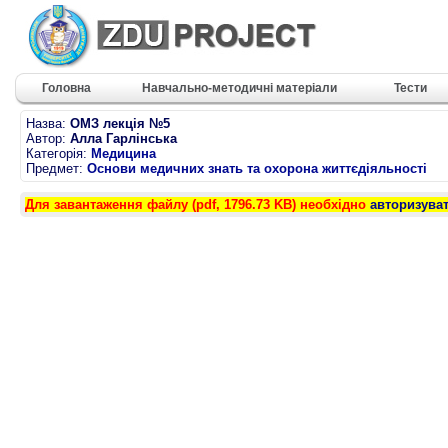
Головна
Навчально-методичні матеріали
Тести
Назва:
ОМЗ лекція №5
Автор:
Алла Гарлінська
Категорія:
Медицина
Предмет:
Основи медичних знать та охорона життєдіяльності
Для завантаження файлу (pdf, 1796.73 KB) необхідно
авторизува