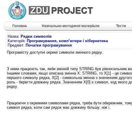
Головна
Навчально-методичні матеріали
Тести
Назва:
Рядки символів
Категорія:
Програмування, комп’ютери і кібернетика
Предмет:
Початки програмування
Програмісту доступні окремі символи змінного рядку.
З ними працюють так, якби змінній типу STRING був рівносильним м
Іншими словами, якщо описана змінна X: STRING, то Х[1] - це симво
першого символу рядка, Х[2] - символьна змінна з значенням другого 
роль - берегти довжину рядка. Значенням Х[0] є символ, код якого до
рядку.
Працюючи з окремими символами рядка, треба бути обережним, тому 
символ рядка, коли сам рядок має довжину більшу, ніж і.