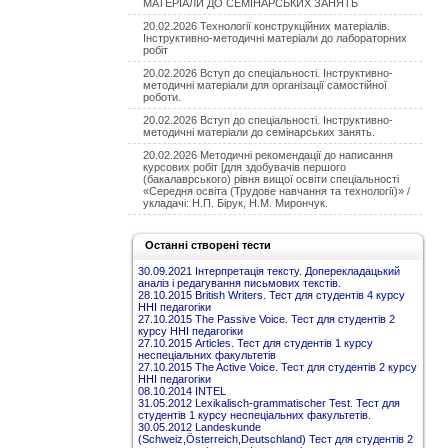
МАТЕРІАЛИ ДО СЕМІНАРСЬКИХ ЗАНЯТЬ
20.02.2026 Технології конструкційних матеріалів.
Інструктивно-методичні матеріали до лабораторних
робіт
20.02.2026 Вступ до спеціальності. Інструктивно-
методичні матеріали для організації самостійної
роботи.
20.02.2026 Вступ до спеціальності. Інструктивно-
методичні матеріали до семінарських занять.
20.02.2026 Методичні рекомендації до написання
курсових робіт [для здобувачів першого
(бакалаврського) рівня вищої освіти спеціальності
«Середня освіта (Трудове навчання та технології)» /
укладачі: Н.П. Бірук, Н.М. Мирончук.
Останні створені тести
30.09.2021 Інтерпретація тексту. Доперекладацький
аналіз і редагування письмових текстів.
28.10.2015 British Writers. Тест для студентів 4 курсу
ННІ педагогіки
27.10.2015 The Passive Voice. Тест для студентів 2
курсу ННІ педагогіки
27.10.2015 Articles. Тест для студентів 1 курсу
неспеціальних факультетів
27.10.2015 The Active Voice. Тест для студентів 2 курсу
ННІ педагогіки
08.10.2014 INTEL
31.05.2012 Lexikalisch-grammatischer Test. Тест для
студентів 1 курсу неспеціальних факультетів.
30.05.2012 Landeskunde
(Schweiz,Österreich,Deutschland) Тест для студентів 2