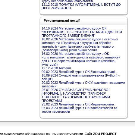
курсу неспеціальних факультетів
12.12.2010 ПОЧАТКИ АЛГОРИТМІЗАЦІЇ. ВСТУП ДО
ПРОГРАМУВАННЯ
Рекомендовані лекції
14.10.2024 Матеріали лекційного курсу ОК
"ВЕРИФІКАЦІЯ, ТЕСТУВАННЯ ТА НАЛАГОДЖЕННЯ
ПРОГРАМНОГО ЗАБЕЗПЕЧЕННЯ"
18.02.2026 Матеріали лекційного курсу з освітньої
компоненти «Практикум з художньої обробки
матеріалів» для підготовки здобувачів першого
(бакалаврського) рівня вищої освіти
16.02.2026 Матеріали лекційного курсу з ОК
«Епістемологія та методологія наукового пізнання»
для ОП «Теорія та методика навчання (фізична
культура)»
12.12.2010 Алфавіт
09.02.2023 Лекційний курс з ОК Економіка праці
18.09.2024 Сучасні мови програмування (Python) -
лекція 1
20.02.2023 Лекційний курс з ОК Управління товарними
запасами
26.01.2026 СУЧАСНА СИСТЕМА НАУКОВОЇ
ІНФОРМАЦІЇ, НАУКОМЕТРІЯ, ТРАНСФЕР
ТЕХНОЛОГІЇ ТА УПРАВЛІННЯ НАУКОВИМИ
ПРОЕКТАМИ
23.02.2023 Лекційний курс з ОК Мікроекономіка
07.03.2023 Лекційний курс з ОК Конфліктологія та
теорія переговорів
шими викладачами або надіслані нашими користувачами. Сайт
ZDU PROJECT