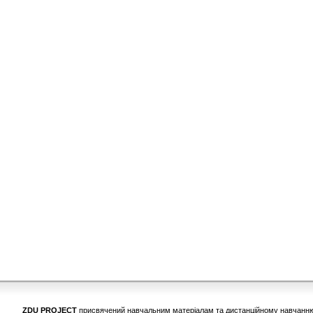
ZDU PROJECT
присвячений навчальним матеріалам та дистанційному навчанню у