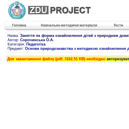
Головна
Навчально-методичні матеріали
Тести
Назва:
Заняття як форма ознайомлення дітей з природним довк
Автор:
Сорочинська О.А.
Категорія:
Педагогіка
Предмет:
Основи природознавства з методикою ознайомлення діт
Для завантаження файлу (pdf, 3162.51 KB) необхідно
авторизува