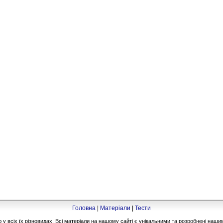
Головна
|
Матеріали
|
Тести
 всіх їх різновидах. Всі матеріали на нашому сайті є унікальними та розробнені на