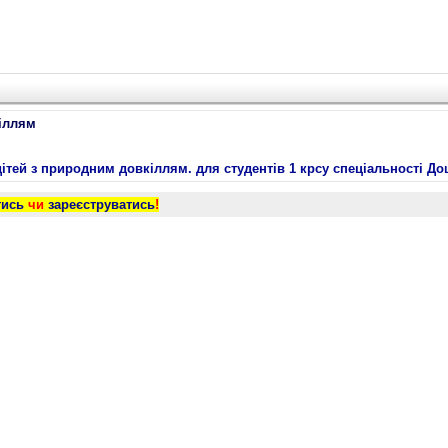
іллям
ей з природним довкіллям. для студентів 1 крсу спеціальності До
тись
чи
зареєструватись
!