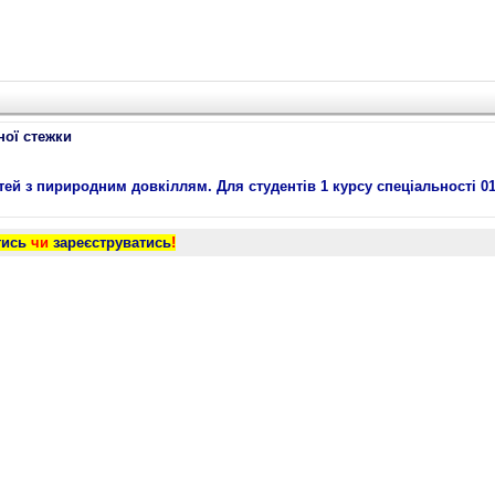
ної стежки
й з пириродним довкіллям. Для студентів 1 курсу спеціальності 0
тись
чи
зареєструватись
!