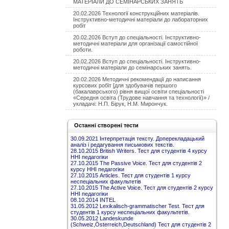
МАТЕРІАЛИ ДО СЕМІНАРСЬКИХ ЗАНЯТЬ
20.02.2026 Технології конструкційних матеріалів.
Інструктивно-методичні матеріали до лабораторних
робіт
20.02.2026 Вступ до спеціальності. Інструктивно-
методичні матеріали для організації самостійної
роботи.
20.02.2026 Вступ до спеціальності. Інструктивно-
методичні матеріали до семінарських занять.
20.02.2026 Методичні рекомендації до написання
курсових робіт [для здобувачів першого
(бакалаврського) рівня вищої освіти спеціальності
«Середня освіта (Трудове навчання та технології)» /
укладачі: Н.П. Бірук, Н.М. Мирончук.
Останні створені тести
30.09.2021 Інтерпретація тексту. Доперекладацький
аналіз і редагування письмових текстів.
28.10.2015 British Writers. Тест для студентів 4 курсу
ННІ педагогіки
27.10.2015 The Passive Voice. Тест для студентів 2
курсу ННІ педагогіки
27.10.2015 Articles. Тест для студентів 1 курсу
неспеціальних факультетів
27.10.2015 The Active Voice. Тест для студентів 2 курсу
ННІ педагогіки
08.10.2014 INTEL
31.05.2012 Lexikalisch-grammatischer Test. Тест для
студентів 1 курсу неспеціальних факультетів.
30.05.2012 Landeskunde
(Schweiz,Österreich,Deutschland) Тест для студентів 2