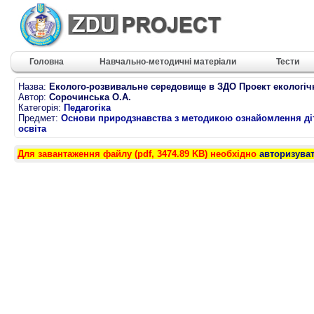
Головна
Навчально-методичні матеріали
Тести
Назва:
Еколого-розвивальне середовище в ЗДО Проект екологіч
Автор:
Сорочинська О.А.
Категорія:
Педагогіка
Предмет:
Основи природзнавства з методикою ознайомлення діте
освіта
Для завантаження файлу (pdf, 3474.89 KB) необхідно
авторизува