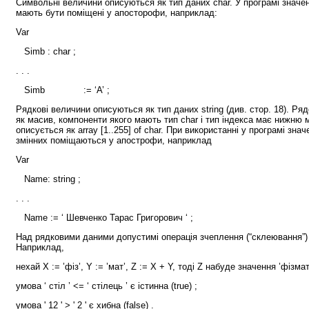
Символьні величини описуються як тип даних char. У програмі значен
мають бути поміщені у апосторофи, наприклад:
Var
Simb : char ;
. . .
Simb := ‘A’ ;
Рядкові величини описуються як тип даних string (див. стор. 18). Р
як масив, компоненти якого мають тип char і тип індекса має нижню м
описується як array [1..255] of char. При використанні у програмі зна
змінних поміщаються у апострофи, наприклад
Var
Name: string ;
. . .
Name := ‘ Шевченко Тарас Григорович ‘ ;
Над рядковими даними допустимі операція зчеплення (“склеювання”) 
Наприклад,
нехай Х := ’фіз’, Y := ’мат’, Z := Х + Y, тоді Z набуде значення ’фізмат
умова ‘ стіл ’ <= ‘ стілець ’ є істинна (true) ;
умова ' 12 ' > ' 2 ' є хибна (false) .