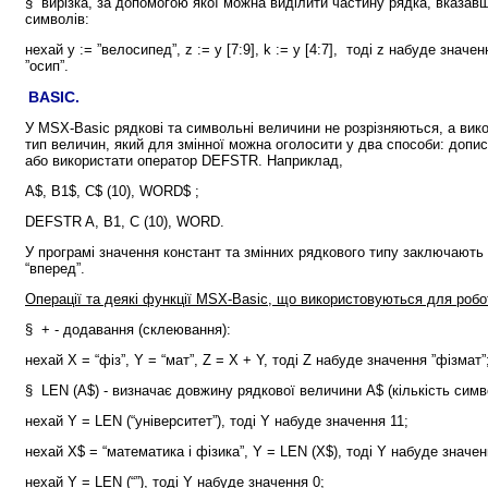
§ вирізка, за допомогою якої можна виділити частину рядка, вказав
символів:
нехай у := ”велосипед”, z := у [7:9], k := у [4:7], тоді z набуде значе
”осип”.
BASIC.
У MSX-Basic рядкові та символьні величини не розрізняються, а ви
тип величин, який для змінної можна оголосити у два способи: допис
або використати оператор DEFSTR. Наприклад,
А$, B1$, C$ (10), WORD$ ;
DEFSTR A, B1, С (10), WORD.
У програмі значення констант та змінних рядкового типу заключають 
“вперед”.
Операції та деякі функції MSX-Basic, що використовуються для роб
§ + - додавання (склеювання):
нехай Х = “фіз”, Y = “мат”, Z = Х + Y, тоді Z набуде значення ”фізмат”
§ LEN (A$) - визначає довжину рядкової величини A$ (кількість симв
нехай
Y = LEN
(“університет”), тоді Y набуде значення 11;
нехай
X$ = “математика і фізика”, Y = LEN
(X$), тоді Y набуде значен
нехай
Y = LEN
(“”), тоді Y набуде значення 0;