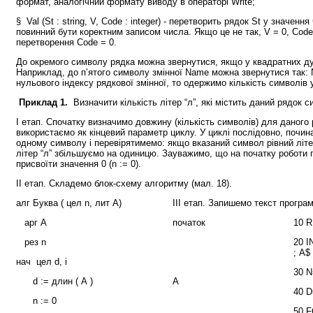
формат, аналогічний формату виводу в операторі Write;
§ Val (St : string, V, Code : integer) - перетворить рядок St у значенн
повинний бути коректним записом числа. Якщо це не так, V = 0, Code
перетворення Code = 0.
До окремого символу рядка можна звернутися, якщо у квадратних дуж
Наприклад, до п’ятого символу змінної Name можна звернутися так: 
нульового індек­су рядкової змінної, то одержимо кількість символів 
Приклад 1.
Визначити кількість літер “л”, які містить даний рядок с
І етап. Спочатку визначимо довжину (кількість символів) для даного
використаємо як кінцевий параметр циклу. У циклі послідовно, почи
одному символу і перевірятимемо: якщо вказаний символ рівний літері
літер “л” збільшуємо на одиницю. Зауважимо, що на початку роботи 
присвоїти значення 0 (n := 0).
ІІ етап. Складемо блок-схему алгоритму (мал. 18).
алг Буква ( цел n, лит A)
ІІІ етап. Запишемо текст програм
арг A
початок
10 R
рез n
20 I
; A$
нач
цел d, i
30 N
d := длин ( А )
А
40 D
n := 0
50 F