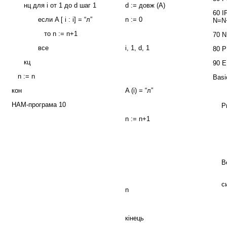
нц для i от 1 до d шаг 1
d := довж (А)
60 I
если A [ i : i] = “л”
n := 0
N=N
то n := n+1
70 
все
i, 1, d, 1
80 P
кц
90 
n := n
Basi
кон
A (i) = “л”
НАМ-програма 10
P
n := n+1
V
i
A
B
W
с
n
R
d
кінець
n