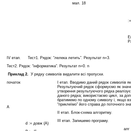
мал. 18
F
I
:
W
E
P
IV етап. Тест1. Рядок: “лелека летить”. Результат n=3.
Тест2. Рядок: “інформатика”. Результат n=0. n
Приклад 2.
У рядку символів видалити всі пропуски.
початок
І етап. Вводимо даний рядок символів як
Результуючий рядок сформуємо як значен
утворення результуючого рядка реалізу
даного рядка; використаємо цикл, за до
братимемо по одному символу і, якщо вз
“приклеїмо” його справа до поточного зн
А
ІІ етап. Блок-схема алгоритму.
ІІІ етап. Запишемо програму.
d := довж (А)
алг 