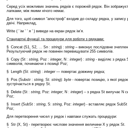
Серед усіх можливих значень рядків є порожній рядок. Він зображу
лапками, між якими нічого немає.
Для того, щоб символ “апостроф” входив до складу рядка, у запису
двічі. Наприклад,
Write ( ' ім ’ ’ я ' ) виведе на екран рядок ім’я.
Стандартні функції та процедури для роботи з рядками:
§ Concat (S1, S2, … Sn :
string
) :
string
– виконує послідовне зчеплен
Результуючий рядок не повинен перевищувати 255 символів.
§ Copy (St :
string
, Poz :
integer
, N :
integer
) :
string
- виділяє з рядка
символів, починаючи з позиції Poz;
§ Length (St:
string
) :
integer
— повертає довжину рядка;
§ Pos (Substr :
string
, St:
string
):
byte
- повертає позицію, з якої рядо
зустрічається в рядку St.
§ Delete (St :
string
, Poz:
integer
; N :
integer
) – з рядка St вилучає N с
Poz;
§ Insert (SubSt :
string
, S:
string
, Poz:
integer
) - вставляє рядок SubSt
Poz;
Для перетворення чисел у рядок і навпаки служать процедури:
§ Str (X, St) - перетворює числове значення величини X у рядок St