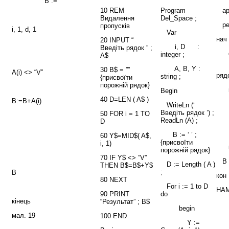
B := “”
10 REM
Program
ар
Видалення
Del_Space ;
ре
пропусків
i, 1, d, 1
Var
нач 
20 INPUT “
i, D :
Введіть рядок ” ;
d :
integer ;
A$
B :
A, B, Y :
30 B$ = ””
A(i) <> “V”
ряд
string ;
{присвоїти
порожній рядок}
нц 
Begin
40 D=LEN ( A$ )
B:=B+A(i)
есл
WriteLn (‘
Введіть рядок ’) ;
50 FOR і = 1 TO
то 
ReadLn (A) ;
D
в
B := ‘ ’ ;
60 Y$=MID$( A$,
{присвоїти
i, 1)
к
порожній рядок}
70 IF Y$ <> ”V”
B 
D := Length ( A )
THEN B$=B$+Y$
;
B
кон
80 NEXT
For i := 1 to D
НАМ
90 PRINT
do
кінець
“Результат” ; B$
begin
мал. 19
100 END
Y :=