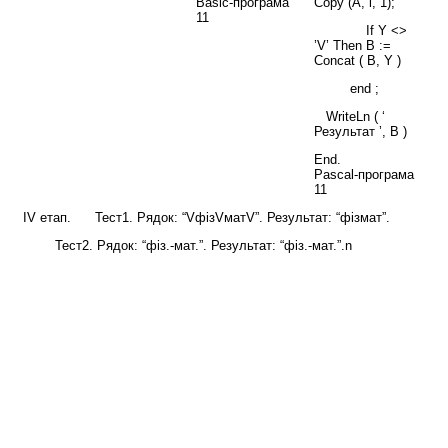
Basic-програма
Copy (A, i, 1);
11
If Y <>
’V’ Then B :=
Concat ( B, Y )
end ;
WriteLn ( ‘
Результат ’, B )
End.
Pascal-програма
11
IV етап. Тест1. Рядок: “VфізVматV”. Результат: “фізмат”.
Тест2. Рядок: “фіз.-мат.”. Результат: “фіз.-мат.”.n