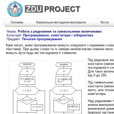
Головна
Навчально-методичні матеріали
Тести
Назва:
Робота з рядковими та символьними величинами
Категорія:
Програмування, комп’ютери і кібернетика
Предмет:
Початки програмування
Крім чисел, мови програмування можуть оперувати з окремими слова
текстами). При цьому слова та їх набори необов’язково повинні мати
можуть бути будь-які послідовності символів.
Під рядковою в
константи (змінн
послідовності с
Для такої величи
від 0 до 255.
Під символьною
константи (змінн
якого, але тільк
комп’ютера.
Над рядковими 
можна виконувати
визначення довж
(вирізка) частин