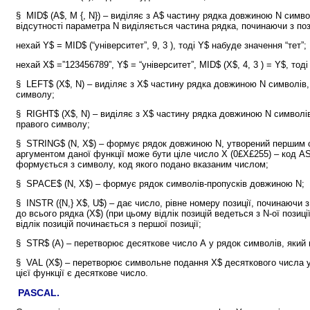
§ MID$ (А$, M {, N}) – виділяє з А$ частину рядка довжиною N симво
відсутності параметра N виділяється частина рядка, починаючи з пози
нехай
Y$ = MID$
(“університет”, 9, 3 ), тоді Y$ набуде значення “тет”;
нехай
X$ =”123456789”, Y$ = “університет”, MID$ (X$, 4, 3 ) = Y$, тод
§ LEFT$ (X$, N) – виділяє з Х$ частину рядка довжиною N символів,
символу;
§ RIGHT$ (X$, N) – виділяє з Х$ частину рядка довжиною N символі
правого символу;
§ STRING$ (N, X$) – формує рядок довжиною N, утворений першим 
аргументом даної функції може бути ціле число Х (0£Х£255) – код AS
формується з символу, код якого подано вказаним числом;
§ SPACE$ (N, X$) – формує рядок символів-пропусків довжиною N;
§ INSTR ({N,} X$, U$) – дає число, рівне номеру позиції, починаючи з
до всього рядка (X$) (при цьому відлік позицій ведеться з N-ої позиці
відлік позицій починається з першої позиції;
§ STR$ (A) – перетворює десяткове число А у рядок символів, який
§ VAL (X$) – перетворює символьне подання X$ десяткового числа у
цієї функції є десяткове число.
PASCAL.