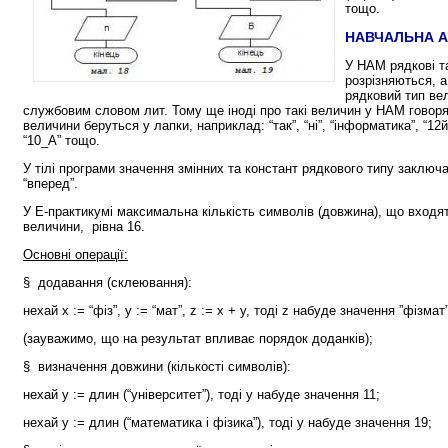
тощо.
НАВЧАЛЬНА А
У НАМ рядкові т
розрізняються, 
рядковий тип ве
службовим словом лит. Тому ще іноді про такі величин у НАМ говорят
величини беруться у лапки, наприклад: “так”, “ні”, “інформатика”, “
“10_А” тощо.
У тілі програми значення змінних та констант рядкового типу заключ
“вперед”.
У Е-практикумі максимальна кількість символів (довжина), що входя
величини, рівна 16.
Основні операції:
§ додавання (склеювання):
нехай х := “фіз”, у := “мат”, z := x + y, тоді z набуде значення ”фізмат
(зауважимо, що на результат впливає порядок доданків);
§ визначення довжини (кількості символів):
нехай
y := длин
(“університет”), тоді у набуде значення 11;
нехай
y := длин
(“математика і фізика”), тоді у набуде значення 19;