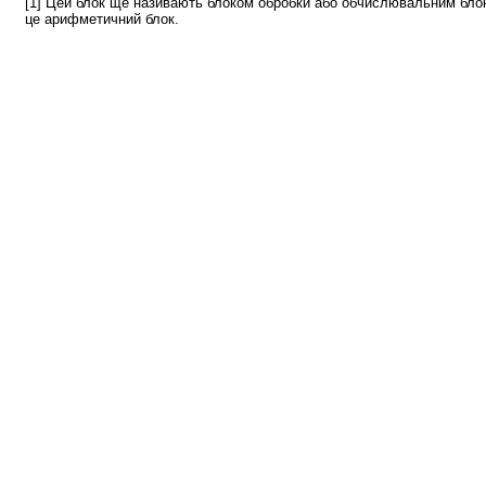
[1] Цей блок ще називають блоком обробки або обчислювальним бло
це арифметичний блок.