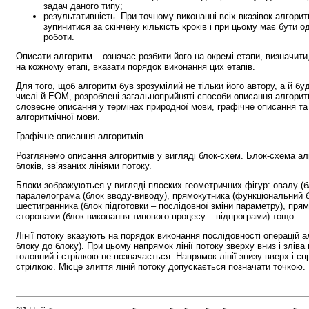
задач даного типу;
результативність. При точному виконанні всіх вказівок алго
зупинитися за скінчену кількість кроків і при цьому має бути 
роботи.
Описати алгоритм – означає розбити його на окремі етапи, визначити
на кожному етапі, вказати порядок виконання цих етапів.
Для того, щоб алгоритм був зрозумілий не тільки його автору, а й б
числі й ЕОМ, розроблені загальноприйняті способи описання алгорит
словесне описання у термінах природної мови, графічне описання та
алгоритмічної мови.
Графічне описання алгоритмів
Розглянемо описання алгоритмів у вигляді блок-схем. Блок-схема а
блоків, зв’язаних лініями потоку.
Блоки зображуються у вигляді плоских геометричних фігур: овалу (бл
паралелограма (блок вводу-виводу), прямокутника (функціональний бло
шестигранника (блок підготовки – послідовної зміни параметру), пря
сторонами (блок виконання типового процесу – підпрограми) тощо.
Лінії потоку вказують на порядок виконання послідовності операцій 
блоку до блоку). При цьому напрямок лінії потоку зверху вниз і злів
головний і стрілкою не позначається. Напрямок лінії знизу вверх і с
стрілкою. Місце злиття ліній потоку допускається позначати точкою.