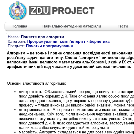
Головна
Навчально-методичні матеріали
Тести
Назва:
Поняття про алгоритм
Категорія:
Програмування, комп’ютери і кібернетика
Предмет:
Початки програмування
Алгоритм – це точне і повне описання послідовності виконання 
розв’язку задачі даного типу. Слово “алгоритм” виникло від alg
написання імені великого математика аль-Хорезмі, який у ІХ ст
арифметичних дій над числами у десятковій системі числення.
Основні властивості алгоритмів:
дискретність. Обчислювальний процес, що описується алгори
послідовність окремих дій. Таке описання являє собою послід
одна від одної вказівок, що утворюють перервну (дискретну) с
процесу – тільки виконавши вимоги однієї вказівки, можна пер
детермінованість. Алгоритм не може містити вказівок, смисл 
неоднозначно. Крім того, після виконання чергової вказівки, ц
визначено, яку вказівку потрібно виконувати наступною. Отже
послідовності дій, із яких складається алгоритм, застосування
даних має забезпечувати один і той же результат;
масовість. Алгоритм складається не для розв’язку однієї конкр