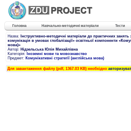
Головна
Навчально-методичні матеріали
Тести
Назва:
Інструктивно-методичні матеріали до практичних занять 
комунікація в умовах глобалізації» освітньої компоненти «Комуні
мова)»
Автор:
Нідзельська Юлія Михайлівна
Категорія:
Іноземні мови та мовознавство
Предмет:
Комунікативні стратегії (англійська мова)
Для завантаження файлу (pdf, 1367.03 KB) необхідно
авторизува