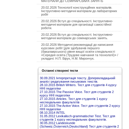
МАТЕРІАЛИ ДО СЕМІНАРСЬКИХ ЗАНЯТЬ
20.02.2026 Технології конструкційних матеріалів.
Інструктивно-методичні матеріали до лабораторних
робіт
20.02.2026 Вступ до спеціальності. Інструктивно-
методичні матеріали для організації самостійної
роботи.
20.02.2026 Вступ до спеціальності. Інструктивно-
методичні матеріали до семінарських занять.
20.02.2026 Методичні рекомендації до написання
курсових робіт [для здобувачів першого
(бакалаврського) рівня вищої освіти спеціальності
«Середня освіта (Трудове навчання та технології)» /
укладачі: Н.П. Бірук, Н.М. Мирончук.
Останні створені тести
30.09.2021 Інтерпретація тексту. Доперекладацький
аналіз і редагування письмових текстів.
28.10.2015 British Writers. Тест для студентів 4 курсу
ННІ педагогіки
27.10.2015 The Passive Voice. Тест для студентів 2
курсу ННІ педагогіки
27.10.2015 Articles. Тест для студентів 1 курсу
неспеціальних факультетів
27.10.2015 The Active Voice. Тест для студентів 2 курсу
ННІ педагогіки
08.10.2014 INTEL
31.05.2012 Lexikalisch-grammatischer Test. Тест для
студентів 1 курсу неспеціальних факультетів.
30.05.2012 Landeskunde
(Schweiz,Österreich,Deutschland) Тест для студентів 2