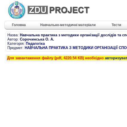
Головна
Навчально-методичні матеріали
Тести
Назва:
Навчальна практика з методики організації дослідів та с
Автор:
Сорочинська О. А.
Категорія:
Педагогіка
Предмет:
НАВЧАЛЬНА ПРАКТИКА З МЕТОДИКИ ОРГАНІЗАЦІЇ СПО
Для завантаження файлу (pdf, 4220.54 KB) необхідно
авторизува