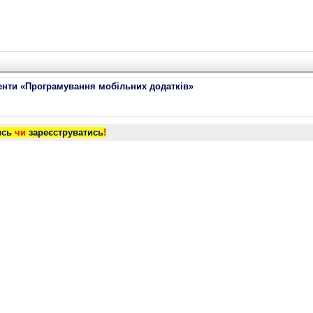
ненти «Програмування мобільних додатків»
ись
чи
зареєструватись
!