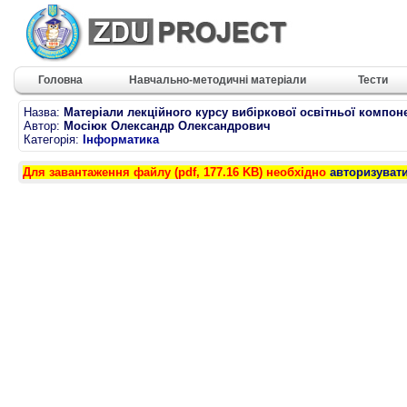
Головна
Навчально-методичні матеріали
Тести
Назва:
Матеріали лекційного курсу вибіркової освітньої компо
Автор:
Мосіюк Олександр Олександрович
Категорія:
Інформатика
Для завантаження файлу (pdf, 177.16 KB) необхідно
авторизуват