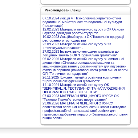
Рекомендовані лекції
07.10.2024 Лекція 4. Психологічна характеристика
педагогічної майстерності та педагогічної культури
(презентація)
12.02.2023 Матеріали лекційного курсу з ОК Основи
науково-дослідної роботи студентів
10.02.2023 Лекційний курс з ОК Технологія продукції
ресторанного господарства
23.09.2023 Матеріали лекційного курсу з ОК
Інтелектуальна власність
27.02.2023 Інструктивно-методичні матеріали до
лекційних занять з ОК "Порівняльна граматика"
06.02.2026 Матеріали лекційного курсу з навчальної
дисципліни «Сільськогосподарські машини та
машиновикористання у рослинництві» для підготовки
фахівців першого (бакалаврського) рівня вищої освіти
ОП "Тепличне господарство"
26.11.2025 Конспект лекцій з освітньої компоненти
"Організація екскурсійної діяльності"
14.10.2024 Матеріали лекційного курсу ОК
"ВЕРИФІКАЦІЯ, ТЕСТУВАННЯ ТА НАЛАГОДЖЕННЯ
ПРОГРАМНОГО ЗАБЕЗПЕЧЕННЯ"
07.03.2023 МАТЕРІАЛИ ЛЕКЦІЙНОГО КУРСУ ОК
"Технології комп’ютерного проектування"
23.06.2026 МАТЕРІАЛИ ЛЕКЦІЙНОГО КУРСУ
обов’язкової освітньої компоненти «Теорія і методика
профорієнтаційної та позашкільної освіти» для
підготовки здобувачів першого (бакалаврського) рівня
вищої освіти