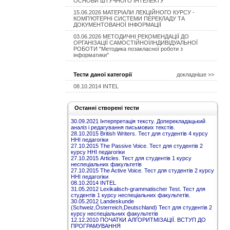
ОСНОВИ ШТУЧНОГО ІНТЕЛЕКТУ
15.06.2026 МАТЕРІАЛИ ЛЕКЦІЙНОГО КУРСУ -
КОМП’ЮТЕРНІ СИСТЕМИ ПЕРЕКЛАДУ ТА
ДОКУМЕНТОВАНОЇ ІНФОРМАЦІЇ
03.06.2026 МЕТОДИЧНІ РЕКОМЕНДАЦІЇ ДО
ОРГАНІЗАЦІЇ САМОСТІЙНОЇ/ІНДИВІДУАЛЬНОЇ
РОБОТИ "Методика позакласної роботи з
інформатики"
Тести даної категорії
докладніше >>
08.10.2014 INTEL
Останні створені тести
30.09.2021 Інтерпретація тексту. Доперекладацький
аналіз і редагування письмових текстів.
28.10.2015 British Writers. Тест для студентів 4 курсу
ННІ педагогіки
27.10.2015 The Passive Voice. Тест для студентів 2
курсу ННІ педагогіки
27.10.2015 Articles. Тест для студентів 1 курсу
неспеціальних факультетів
27.10.2015 The Active Voice. Тест для студентів 2 курсу
ННІ педагогіки
08.10.2014 INTEL
31.05.2012 Lexikalisch-grammatischer Test. Тест для
студентів 1 курсу неспеціальних факультетів.
30.05.2012 Landeskunde
(Schweiz,Österreich,Deutschland) Тест для студентів 2
курсу неспеціальних факультетів
12.12.2010 ПОЧАТКИ АЛГОРИТМІЗАЦІЇ. ВСТУП ДО
ПРОГРАМУВАННЯ