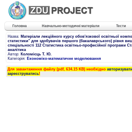
Головна
Навчально-методичні матеріали
Тести
Назва:
Матеріали лекційного курсу обов'язкової освітньої комп
статистики" для здобувачів першого (бакалаврського) рівня вищ
спеціальності 112 Статистика освітньо-професійної програми Ста
аналітика
Автор:
Коломієць Т. Ю.
Категорія:
Економіко-математичне моделювання
Для завантаження файлу (pdf, 634.15 KB) необхідно
авторизуват
зареєструватись
!