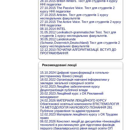
28.10.2015 British Writers. Тест для студентів 4 курсу
ННІ педагогіки
27.10.2015 The Passive Voice. Тест для студентів 2
курсу ННІ педагогіки
27.10.2015 Articles. Тест для студентів 1 курсу
неспеціальних факультетів
27.10.2015 The Active Voice. Тест для студентів 2 курсу
ННІ педагогіки
08.10.2014 INTEL
31.05.2012 Lexikalisch-grammatischer Test. Тест для
студентів 1 курсу неспеціальних факультетів.
30.05.2012 Landeskunde
(Schweiz,Österreich,Deutschland) Тест для студентів 2
курсу неспеціальних факультетів
12.12.2010 ПОЧАТКИ АЛГОРИТМІЗАЦІЇ. ВСТУП ДО
ПРОГРАМУВАННЯ
Рекомендовані лекції
15.10.2024 Цифрові трансформації в готельно-
ресторанному бізнесі (лекції)
18.02.2022 Організація навчанні інформатики у
закладах загальної середньої освіти
14.02.2023 Лекційне забезпечення курсу
Децентралізація публічної влади
20.02.2023 Лекційний курс з ОК Рекламний
менеджмент
24.02.2026 МАТЕРІАЛИ ЛЕКЦІЙНОГО КУРСУ
Обов’язкової освітньої компоненти ЕПІСТЕМОЛОГІЯ
ТА МЕТОДОЛОГІЯ НАУКОВОГО ПІЗНАННЯ 281
Публічне управління та адміністрування
12.02.2023 Матеріали лекційного курсу з ОК Трудове
право
06.02.2026 Конспект лекцій до дисципліни «Інноваційні
технології в рослинництві» для підготовки фахівців
першого (бакалаврського) рівня вищої освіти ОП