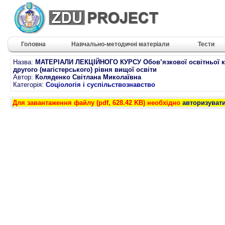
Головна
Навчально-методичні матеріали
Тести
Назва:
МАТЕРІАЛИ ЛЕКЦІЙНОГО КУРСУ Обов’язкової освітньої ко
другого (магістерського) рівня вищої освіти
Автор:
Коляденко Світлана Миколаївна
Категорія:
Соціологія і суспільствознавство
Для завантаження файлу (pdf, 628.42 KB) необхідно
авторизуват