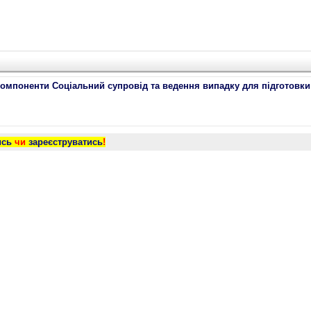
мпоненти Соціальний супровід та ведення випадку для підготовки
ись
чи
зареєструватись
!