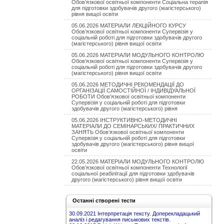
Обов’язкової освітньої компоненти Соціальна терапія
для підготовки здобувачів другого (магістерського)
рівня вищої освіти
05.06.2026 МАТЕРІАЛИ ЛЕКЦІЙНОГО КУРСУ
Обов’язкової освітньої компоненти Супервізія у
соціальній роботі для підготовки здобувачів другого
(магістерського) рівня вищої освіти
05.06.2026 МАТЕРІАЛИ МОДУЛЬНОГО КОНТРОЛЮ
Обов’язкової освітньої компоненти Супервізія у
соціальній роботі для підготовки здобувачів другого
(магістерського) рівня вищої освіти
05.06.2026 МЕТОДИЧНІ РЕКОМЕНДАЦІЇ ДО
ОРГАНІЗАЦІЇ САМОСТІЙНОЇ / ІНДИВІДУАЛЬНОЇ
РОБОТИ Обов’язкової освітньої компоненти
Супервізія у соціальній роботі для підготовки
здобувачів другого (магістерського) рівня
05.06.2026 ІНСТРУКТИВНО-МЕТОДИЧНІ
МАТЕРІАЛИ ДО СЕМІНАРСЬКИХ/ ПРАКТИЧНИХ
ЗАНЯТЬ Обов’язкової освітньої компоненти
Супервізія у соціальній роботі для підготовки
здобувачів другого (магістерського) рівня вищої
освіти
22.05.2026 МАТЕРІАЛИ МОДУЛЬНОГО КОНТРОЛЮ
Обов’язкової освітньої компоненти Технології
соціальної реабілітації для підготовки здобувачів
другого (магістерського) рівня вищої освіти
Останні створені тести
30.09.2021 Інтерпретація тексту. Доперекладацький
аналіз і редагування письмових текстів.