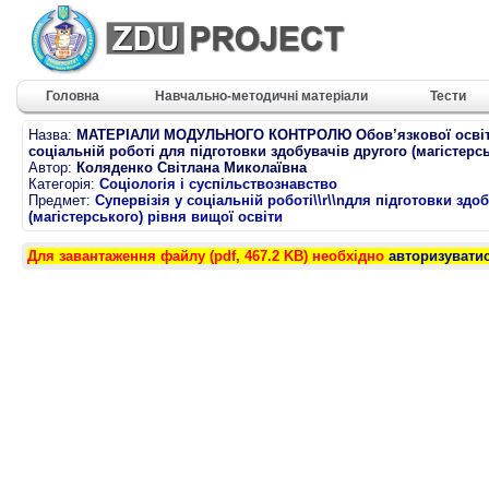
Головна
Навчально-методичні матеріали
Тести
Назва:
МАТЕРІАЛИ МОДУЛЬНОГО КОНТРОЛЮ Обов’язкової освітнь
соціальній роботі для підготовки здобувачів другого (магістерс
Автор:
Коляденко Світлана Миколаївна
Категорія:
Соціологія і суспільствознавство
Предмет:
Супервізія у соціальній роботі\\r\\nдля підготовки здоб
(магістерського) рівня вищої освіти
Для завантаження файлу (pdf, 467.2 KB) необхідно
авторизувати