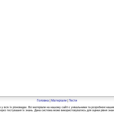
Головна
|
Матеріали
|
Тести
 всіх їх різновидах. Всі матеріали на нашому сайті є унікальними та розробнені на
ерез тестувааня їх знань. Дана система може використовуватись для оцінки рівня знань