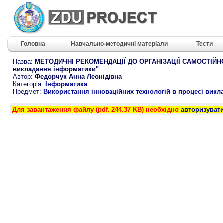
Головна
Навчально-методичні матеріали
Тести
Назва:
МЕТОДИЧНІ РЕКОМЕНДАЦІЇ ДО ОРГАНІЗАЦІЇ САМОСТІЙНОЇ/
викладання інформатики"
Автор:
Федорчук Анна Леонідівна
Категорія:
Інформатика
Предмет:
Використання інноваційних технологій в процесі вик
Для завантаження файлу (pdf, 244.37 KB) необхідно
авторизуват