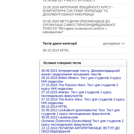
ОСНОВИ ШТУЧНОГО ІНТЕЛЕКТУ
15.06.2026 МАТЕРІАЛИ ЛЕКЦІЙНОГО КУРСУ -
КОМП’ЮТЕРНІ СИСТЕМИ ПЕРЕКЛАДУ ТА
ДОКУМЕНТОВАНОЇ ІНФОРМАЦІЇ
03.06.2026 МЕТОДИЧНІ РЕКОМЕНДАЦІЇ ДО
ОРГАНІЗАЦІЇ САМОСТІЙНОЇ/ІНДИВІДУАЛЬНОЇ
РОБОТИ "Методика позакласної роботи з
інформатики"
Тести даної категорії
докладніше >>
08.10.2014 INTEL
Останні створені тести
30.09.2021 Інтерпретація тексту. Доперекладацький
аналіз і редагування письмових текстів.
28.10.2015 British Writers. Тест для студентів 4 курсу
ННІ педагогіки
27.10.2015 The Passive Voice. Тест для студентів 2
курсу ННІ педагогіки
27.10.2015 Articles. Тест для студентів 1 курсу
неспеціальних факультетів
27.10.2015 The Active Voice. Тест для студентів 2 курсу
ННІ педагогіки
08.10.2014 INTEL
31.05.2012 Lexikalisch-grammatischer Test. Тест для
студентів 1 курсу неспеціальних факультетів.
30.05.2012 Landeskunde
(Schweiz,Österreich,Deutschland) Тест для студентів 2
курсу неспеціальних факультетів
12.12.2010 ПОЧАТКИ АЛГОРИТМІЗАЦІЇ. ВСТУП ДО
ПРОГРАМУВАННЯ