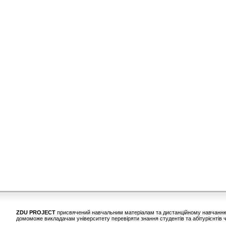
ZDU PROJECT
присвячений навчальним матеріалам та дистанційному навчанню у
домоможе викладачам університету перевіряти знання студентів та абітурієнтів ч