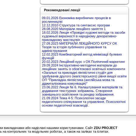
Рекомендовані лекції
09.01.2026 Економіка виробничих процесів в
рослинництві
12.12.2010 Структура та синтаксис програм
28.08.2020 Матеріали лекційнго заняття 1
18.02.2026 Лекція «Провідні художні методи та засоби
художньої виразності в народному декоративно-
прикладному мистецтві»
27.09.2023 МАТЕРІАЛИ ЛЕКЦІЙНОГО КУРСУ ОК
Теорія та історія публічного управління та
адміністрування
12.02.2023 Комбінаторний метод мінімізації булевих
функцій
20.02.2023 Лекційний курс з ОК Політичний маркетинг
29.09.2024 Інструктивно-методичні матеріали до
лекційних занять із обов’язкової освітньої компоненти
«Загальні та прикладні лінгвістичні студії» для
здобувачів другого (магістерського) рівня вищої освіти
ОП "Прикладна лінгвістика (англійська мова та
діджиталізована комунікація)"
23.06.2022 Лекція № 6. Налаштування матеріалів та
додавання текстурних зображень. Створення
зовнішнього освітлення та рендер зображення.
21.09.2024 Тема 4-5: Психологічні засади
педагогічного спілкування та управління. Психологічні
основи педагогічної взаємодії.
шими викладачами або надіслані нашими користувачами. Сайт
ZDU PROJECT
 на контрольних та модульних роботах, а також на заліках та іспитах.