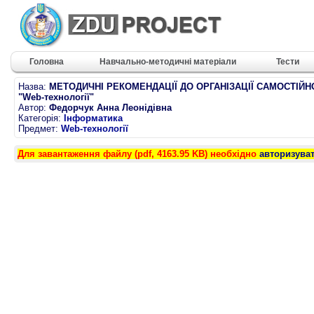
Головна
Навчально-методичні матеріали
Тести
Назва:
МЕТОДИЧНІ РЕКОМЕНДАЦІЇ ДО ОРГАНІЗАЦІЇ САМОСТІЙН
"Web-технології"
Автор:
Федорчук Анна Леонідівна
Категорія:
Інформатика
Предмет:
Web-технології
Для завантаження файлу (pdf, 4163.95 KB) необхідно
авторизува