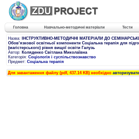
Головна
Навчально-методичні матеріали
Тести
Назва:
ІНСТРУКТИВНО-МЕТОДИЧНІ МАТЕРІАЛИ ДО СЕМІНАРСЬК
Обов’язкової освітньої компоненти Соціальна терапія для підго
(магістерського) рівня вищої освіти Галузь
Автор:
Коляденко Світлана Миколаївна
Категорія:
Соціологія і суспільствознавство
Предмет:
Соціальна терапія
Для завантаження файлу (pdf, 437.14 KB) необхідно
авторизуват