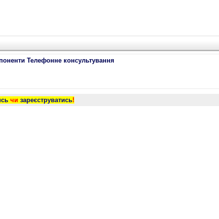
поненти Телефонне консультування
ись
чи
зареєструватись
!