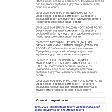
Обов’язкової освітньої компоненти Соціальна терапія
для підготовки здобувачів другого (магістерського)
рівня вищої освіти
05.06.2026 МАТЕРІАЛИ ЛЕКЦІЙНОГО КУРСУ
Обов’язкової освітньої компоненти Супервізія у
соціальній роботі для підготовки здобувачів другого
(магістерського) рівня вищої освіти
05.06.2026 МАТЕРІАЛИ МОДУЛЬНОГО КОНТРОЛЮ
Обов’язкової освітньої компоненти Супервізія у
соціальній роботі для підготовки здобувачів другого
(магістерського) рівня вищої освіти
05.06.2026 МЕТОДИЧНІ РЕКОМЕНДАЦІЇ ДО
ОРГАНІЗАЦІЇ САМОСТІЙНОЇ / ІНДИВІДУАЛЬНОЇ
РОБОТИ Обов’язкової освітньої компоненти
Супервізія у соціальній роботі для підготовки
здобувачів другого (магістерського) рівня
05.06.2026 ІНСТРУКТИВНО-МЕТОДИЧНІ
МАТЕРІАЛИ ДО СЕМІНАРСЬКИХ/ ПРАКТИЧНИХ
ЗАНЯТЬ Обов’язкової освітньої компоненти
Супервізія у соціальній роботі для підготовки
здобувачів другого (магістерського) рівня вищої
освіти
22.05.2026 МАТЕРІАЛИ МОДУЛЬНОГО КОНТРОЛЮ
Обов’язкової освітньої компоненти Технології
соціальної реабілітації для підготовки здобувачів
другого (магістерського) рівня вищої освіти
Останні створені тести
30.09.2021 Інтерпретація тексту. Доперекладацький
аналіз і редагування письмових текстів.