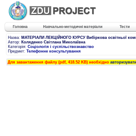
Головна
Навчально-методичні матеріали
Тести
Назва:
МАТЕРІАЛИ ЛЕКЦІЙНОГО КУРСУ Вибіркова освітньої ком
Автор:
Коляденко Світлана Миколаївна
Категорія:
Соціологія і суспільствознавство
Предмет:
Телефонне консультування
Для завантаження файлу (pdf, 418.52 KB) необхідно
авторизуват