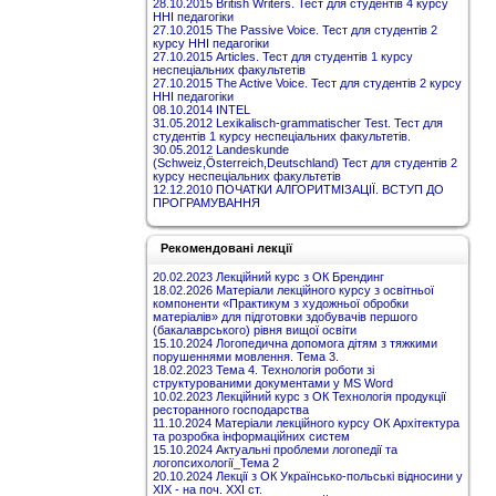
28.10.2015 British Writers. Тест для студентів 4 курсу
ННІ педагогіки
27.10.2015 The Passive Voice. Тест для студентів 2
курсу ННІ педагогіки
27.10.2015 Articles. Тест для студентів 1 курсу
неспеціальних факультетів
27.10.2015 The Active Voice. Тест для студентів 2 курсу
ННІ педагогіки
08.10.2014 INTEL
31.05.2012 Lexikalisch-grammatischer Test. Тест для
студентів 1 курсу неспеціальних факультетів.
30.05.2012 Landeskunde
(Schweiz,Österreich,Deutschland) Тест для студентів 2
курсу неспеціальних факультетів
12.12.2010 ПОЧАТКИ АЛГОРИТМІЗАЦІЇ. ВСТУП ДО
ПРОГРАМУВАННЯ
Рекомендовані лекції
20.02.2023 Лекційний курс з ОК Брендинг
18.02.2026 Матеріали лекційного курсу з освітньої
компоненти «Практикум з художньої обробки
матеріалів» для підготовки здобувачів першого
(бакалаврського) рівня вищої освіти
15.10.2024 Логопедична допомога дітям з тяжкими
порушеннями мовлення. Тема 3.
18.02.2023 Тема 4. Технологія роботи зі
структурованими документами у MS Word
10.02.2023 Лекційний курс з ОК Технологія продукції
ресторанного господарства
11.10.2024 Матеріали лекційного курсу ОК Архітектура
та розробка інформаційних систем
15.10.2024 Актуальні проблеми логопедії та
логопсихології_Тема 2
20.10.2024 Лекції з ОК Українсько-польські відносини у
ХІХ - на поч. ХХІ ст.