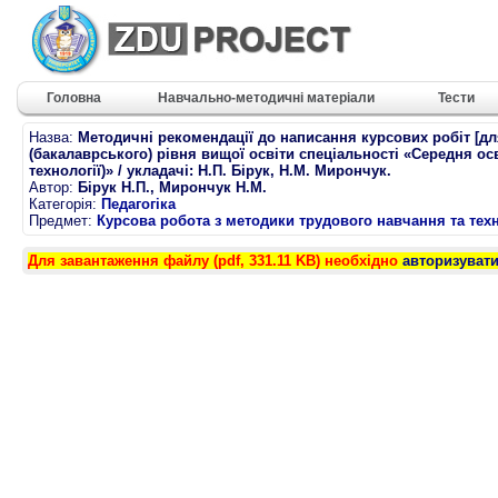
Головна
Навчально-методичні матеріали
Тести
Назва:
Методичні рекомендації до написання курсових робіт [д
(бакалаврського) рівня вищої освіти спеціальності «Середня ос
технології)» / укладачі: Н.П. Бірук, Н.М. Мирончук.
Автор:
Бірук Н.П., Мирончук Н.М.
Категорія:
Педагогіка
Предмет:
Курсова робота з методики трудового навчання та тех
Для завантаження файлу (pdf, 331.11 KB) необхідно
авторизуват