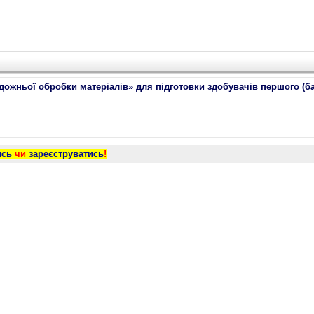
удожньої обробки матеріалів» для підготовки здобувачів першого (б
ись
чи
зареєструватись
!