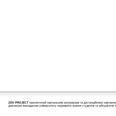
ZDU PROJECT
присвячений навчальним матеріалам та дистанційному навчанню у
домоможе викладачам університету перевіряти знання студентів та абітурієнтів ч