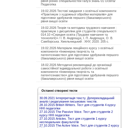
рівня різних спеціальностей галузі знань 01 Освіта/
Педагогіка
19.02.2026 Тестові завдання з освітньої компоненти
«Практикум з художньої обробки матеріалів» для
підготовки здобувачів першого (бакалаврського)
рівня вищої освіти
19.02.2026 Теорія та методика трудового навчання :
практикум з дисципліни для студентів спеціальності
014.10 «Середня освіта (Трудове навчання та
технології)» / І. В. Андрощук, І. П. Андрощук, О. В.
Самборська. Хмельницький : ХНУ, 2020. 205 с.
19.02.2026 Матеріали лекційного курсу з освітньої
компоненти «Інженерна творчість та
патентознавство» для підготовки здобувачів першого
(бакалаврського) рівня вищої освіти
18.02.2026 Методичні рекомендації до організації
самостійної/ індивідуальної роботи з освітньої
компоненти «Інженерна творчість та
патентознавство» для підготовки здобувачів першого
(бакалаврського) рівня вищої освіти
Останні створені тести
30.09.2021 Інтерпретація тексту. Доперекладацький
аналіз і редагування письмових текстів.
28.10.2015 British Writers. Тест для студентів 4 курсу
ННІ педагогіки
27.10.2015 The Passive Voice. Тест для студентів 2
курсу ННІ педагогіки
27.10.2015 Articles. Тест для студентів 1 курсу
неспеціальних факультетів
27.10.2015 The Active Voice. Тест для студентів 2 курсу