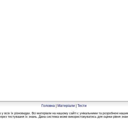
Головна
|
Матеріали
|
Тести
 всіх їх різновидах. Всі матеріали на нашому сайті є унікальними та розробнені на
ерез тестувааня їх знань. Дана система може використовуватись для оцінки рівня знань