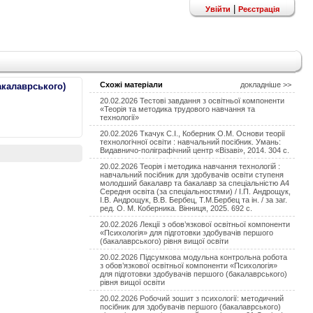
|
Увійти
Реєстрація
Схожі матеріали
докладніше >>
акалаврського)
20.02.2026 Тестові завдання з освітньої компоненти
«Теорія та методика трудового навчання та
технології»
20.02.2026 Ткачук С.І., Коберник О.М. Основи теорії
технологічної освіти : навчальний посібник. Умань:
Видавничо-поліграфічний центр «Візаві», 2014. 304 с.
20.02.2026 Теорія і методика навчання технологій :
навчальний посібник для здобувачів освіти ступеня
молодший бакалавр та бакалавр за спеціальністю А4
Середня освіта (за спеціальностями) / І.П. Андрощук,
І.В. Андрощук, В.В. Бербец, Т.М.Бербец та ін. / за заг.
ред. О. М. Коберника. Вінниця, 2025. 692 с.
20.02.2026 Лекції з обов’язкової освітньої компоненти
«Психологія» для підготовки здобувачів першого
(бакалаврського) рівня вищої освіти
20.02.2026 Підсумкова модульна контрольна робота
з обов’язкової освітньої компоненти «Психологія»
для підготовки здобувачів першого (бакалаврського)
рівня вищої освіти
20.02.2026 Робочий зошит з психології: методичний
посібник для здобувачів першого (бакалаврського)