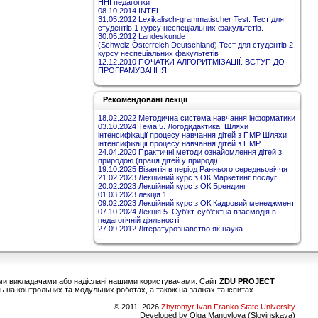
ННІ педагогіки
08.10.2014 INTEL
31.05.2012 Lexikalisch-grammatischer Test. Тест для
студентів 1 курсу неспеціальних факультетів.
30.05.2012 Landeskunde
(Schweiz,Österreich,Deutschland) Тест для студентів 2
курсу неспеціальних факультетів
12.12.2010 ПОЧАТКИ АЛГОРИТМІЗАЦІЇ. ВСТУП ДО
ПРОГРАМУВАННЯ
Рекомендовані лекції
18.02.2022 Методична система навчання інформатики
03.10.2024 Тема 5. Логодидактика. Шляхи
інтенсифікації процесу навчання дітей з ПМР Шляхи
інтенсифікації процесу навчання дітей з ПМР
24.04.2020 Практичні методи ознайомлення дітей з
природою (праця дітей у природі)
19.10.2025 Візантія в період Раннього середньовіччя
21.02.2023 Лекційний курс з ОК Маркетинг послуг
20.02.2023 Лекційний курс з ОК Брендинг
01.03.2023 лекція 1
09.02.2023 Лекційний курс з ОК Кадровий менеджмент
07.10.2024 Лекція 5. Суб'кт-суб'єктна взаємодія в
педагогічній діяльності
27.09.2012 Літературознавство як наука
шими викладачами або надіслані нашими користувачами. Сайт
ZDU PROJECT
 на контрольних та модульних роботах, а також на заліках та іспитах.
© 2011–2026
Zhytomyr Ivan Franko State University
Developed by Olga Manuylova (Slovinskaya)