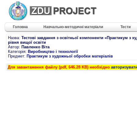
Головна
Навчально-методичні матеріали
Тести
Назва:
Тестові завдання з освітньої компоненти «Практикум з х
рівня вищої освіти
Автор:
Павленко Віта
Категорія:
Виробництво і технології
Предмет:
Практикум з художньої обробки матеріалів
Для завантаження файлу (pdf, 646.28 KB) необхідно
авторизуват