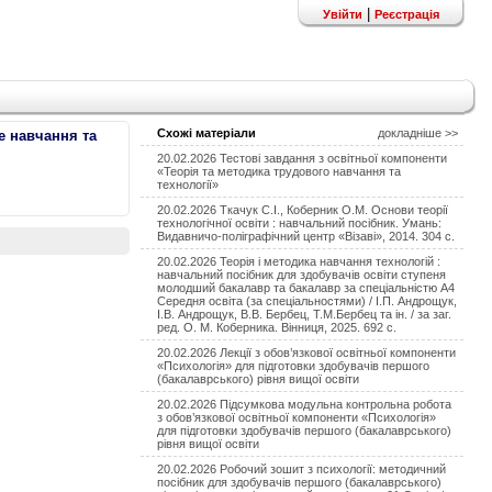
|
Увійти
Реєстрація
Схожі матеріали
докладніше >>
е навчання та
20.02.2026 Тестові завдання з освітньої компоненти
«Теорія та методика трудового навчання та
технології»
20.02.2026 Ткачук С.І., Коберник О.М. Основи теорії
технологічної освіти : навчальний посібник. Умань:
Видавничо-поліграфічний центр «Візаві», 2014. 304 с.
20.02.2026 Теорія і методика навчання технологій :
навчальний посібник для здобувачів освіти ступеня
молодший бакалавр та бакалавр за спеціальністю А4
Середня освіта (за спеціальностями) / І.П. Андрощук,
І.В. Андрощук, В.В. Бербец, Т.М.Бербец та ін. / за заг.
ред. О. М. Коберника. Вінниця, 2025. 692 с.
20.02.2026 Лекції з обов’язкової освітньої компоненти
«Психологія» для підготовки здобувачів першого
(бакалаврського) рівня вищої освіти
20.02.2026 Підсумкова модульна контрольна робота
з обов’язкової освітньої компоненти «Психологія»
для підготовки здобувачів першого (бакалаврського)
рівня вищої освіти
20.02.2026 Робочий зошит з психології: методичний
посібник для здобувачів першого (бакалаврського)