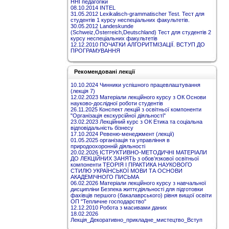
ННІ педагогіки
08.10.2014 INTEL
31.05.2012 Lexikalisch-grammatischer Test. Тест для
студентів 1 курсу неспеціальних факультетів.
30.05.2012 Landeskunde
(Schweiz,Österreich,Deutschland) Тест для студентів 2
курсу неспеціальних факультетів
12.12.2010 ПОЧАТКИ АЛГОРИТМІЗАЦІЇ. ВСТУП ДО
ПРОГРАМУВАННЯ
Рекомендовані лекції
10.10.2024 Чинники успішного працевлаштування
(лекція 7)
12.02.2023 Матеріали лекційного курсу з ОК Основи
науково-дослідної роботи студентів
26.11.2025 Конспект лекцій з освітньої компоненти
"Організація екскурсійної діяльності"
23.02.2023 Лекційний курс з ОК Етика та соціальна
відповідальність бізнесу
17.10.2024 Ревеню-менеджмент (лекції)
01.05.2025 організація та управління в
природоохоронній діяльності
20.02.2026 ІСТРУКТИВНО-МЕТОДИЧНІ МАТЕРІАЛИ
ДО ЛЕКЦІЙНИХ ЗАНЯТЬ з обов’язкової освітньої
компоненти ТЕОРІЯ І ПРАКТИКА НАУКОВОГО
СТИЛЮ УКРАЇНСЬКОЇ МОВИ ТА ОСНОВИ
АКАДЕМІЧНОГО ПИСЬМА
06.02.2026 Матеріали лекційного курсу з навчальної
дисципліни Безпека життєдіяльності для підготовки
фахівців першого (бакалаврського) рівня вищої освіти
ОП "Тепличне господарство"
12.12.2010 Робота з масивами даних
18.02.2026
Лекція_Декоративно_прикладне_мистецтво_Вступ