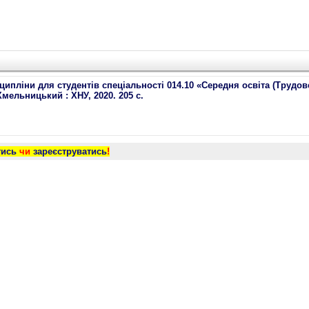
ципліни для студентів спеціальності 014.10 «Середня освіта (Трудов
 Хмельницький : ХНУ, 2020. 205 с.
тись
чи
зареєструватись
!