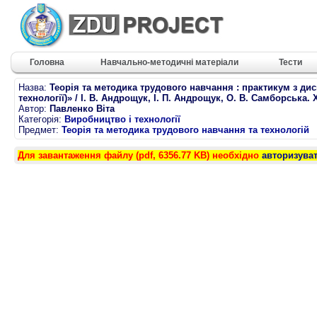
Головна
Навчально-методичні матеріали
Тести
Назва:
Теорія та методика трудового навчання : практикум з дис
технології)» / І. В. Андрощук, І. П. Андрощук, О. В. Самборська.
Автор:
Павленко Віта
Категорія:
Виробництво і технології
Предмет:
Теорія та методика трудового навчання та технологій
Для завантаження файлу (pdf, 6356.77 KB) необхідно
авторизува