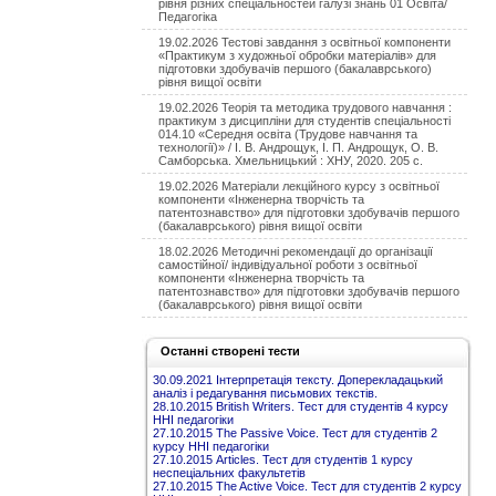
рівня різних спеціальностей галузі знань 01 Освіта/
Педагогіка
19.02.2026 Тестові завдання з освітньої компоненти
«Практикум з художньої обробки матеріалів» для
підготовки здобувачів першого (бакалаврського)
рівня вищої освіти
19.02.2026 Теорія та методика трудового навчання :
практикум з дисципліни для студентів спеціальності
014.10 «Середня освіта (Трудове навчання та
технології)» / І. В. Андрощук, І. П. Андрощук, О. В.
Самборська. Хмельницький : ХНУ, 2020. 205 с.
19.02.2026 Матеріали лекційного курсу з освітньої
компоненти «Інженерна творчість та
патентознавство» для підготовки здобувачів першого
(бакалаврського) рівня вищої освіти
18.02.2026 Методичні рекомендації до організації
самостійної/ індивідуальної роботи з освітньої
компоненти «Інженерна творчість та
патентознавство» для підготовки здобувачів першого
(бакалаврського) рівня вищої освіти
Останні створені тести
30.09.2021 Інтерпретація тексту. Доперекладацький
аналіз і редагування письмових текстів.
28.10.2015 British Writers. Тест для студентів 4 курсу
ННІ педагогіки
27.10.2015 The Passive Voice. Тест для студентів 2
курсу ННІ педагогіки
27.10.2015 Articles. Тест для студентів 1 курсу
неспеціальних факультетів
27.10.2015 The Active Voice. Тест для студентів 2 курсу