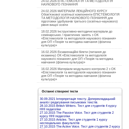
24.02.2026 ЕПІСТЕМОЛОГІЯ ТА МЕТОДОЛОГІЯ
НАУКОВОГО ПІЗНАННЯ
24.02.2026 МАТЕРІАЛИ ЛЕКЦІЙНОГО КУРСУ
Обов’язкової освітньої компоненти ЕПІСТЕМОЛОГІЯ
ТА МЕТОДОЛОГІЯ НАУКОВОГО ПІЗНАННЯ для
підготовки здобувачів третього (освітньо-наукового)
рівня вищої освіти
18.02.2026 Інструктивно-методичні матеріали до
семінарських / практичних занять з ОК
«Епістемологія та методологія наукового пізнання»
для ОП «Теорія та методика навчання (фізична
культура)»
16.02.2026 Екзаменаційні білети (питання до
екзамену) ОК «Епістемологія та методологія
наукового пізнання» для ОП «Теорія та методика
навчання (фізична культура)»
16.02.2026 Матеріали модульного контролю 2 з ОК
«Епістемологія та методологія наукового пізнання»
для ОП «Теорія та методика навчання (фізична
культура)»
Останні створені тести
30.09.2021 Інтерпретація тексту. Доперекладацький
аналіз і редагування письмових текстів.
28.10.2015 British Writers. Тест для студентів 4 курсу
ННІ педагогіки
27.10.2015 The Passive Voice. Тест для студентів 2
курсу ННІ педагогіки
27.10.2015 Articles. Тест для студентів 1 курсу
неспеціальних факультетів
27.10.2015 The Active Voice. Тест для студентів 2 курсу