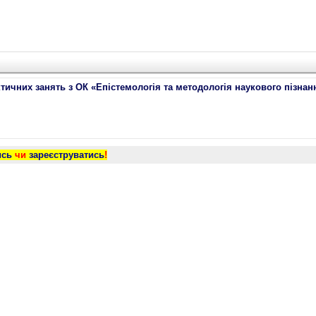
ктичних занять з ОК «Епістемологія та методологія наукового пізна
ись
чи
зареєструватись
!