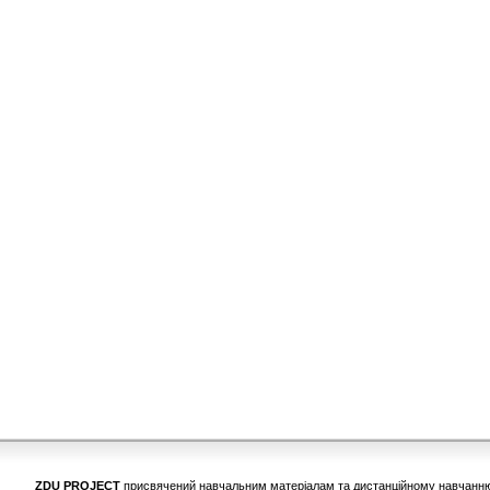
ZDU PROJECT
присвячений навчальним матеріалам та дистанційному навчанню у