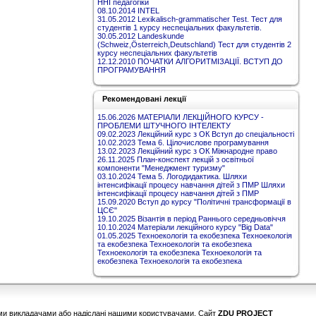
ННІ педагогіки
08.10.2014 INTEL
31.05.2012 Lexikalisch-grammatischer Test. Тест для
студентів 1 курсу неспеціальних факультетів.
30.05.2012 Landeskunde
(Schweiz,Österreich,Deutschland) Тест для студентів 2
курсу неспеціальних факультетів
12.12.2010 ПОЧАТКИ АЛГОРИТМІЗАЦІЇ. ВСТУП ДО
ПРОГРАМУВАННЯ
Рекомендовані лекції
15.06.2026 МАТЕРІАЛИ ЛЕКЦІЙНОГО КУРСУ -
ПРОБЛЕМИ ШТУЧНОГО ІНТЕЛЕКТУ
09.02.2023 Лекційний курс з ОК Вступ до спеціальності
10.02.2023 Тема 6. Цілочислове програмування
13.02.2023 Лекційний курс з ОК Міжнародне право
26.11.2025 План-конспект лекцій з освітньої
компоненти "Менеджмент туризму"
03.10.2024 Тема 5. Логодидактика. Шляхи
інтенсифікації процесу навчання дітей з ПМР Шляхи
інтенсифікації процесу навчання дітей з ПМР
15.09.2020 Вступ до курсу "Політичні трансформації в
ЦСЄ"
19.10.2025 Візантія в період Раннього середньовіччя
10.10.2024 Матеріали лекційного курсу "Big Data"
01.05.2025 Техноекологія та екобезпека Техноекологія
та екобезпека Техноекологія та екобезпека
Техноекологія та екобезпека Техноекологія та
екобезпека Техноекологія та екобезпека
шими викладачами або надіслані нашими користувачами. Сайт
ZDU PROJECT