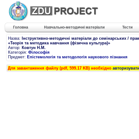
Головна
Навчально-методичні матеріали
Тести
Назва:
Інструктивно-методичні матеріали до семінарських / пра
«Теорія та методика навчання (фізична культура)»
Автор:
Ковтун Н.М.
Категорія:
Філософія
Предмет:
Епістемологія та методологія наукового пізнання
Для завантаження файлу (pdf, 599.17 KB) необхідно
авторизуват