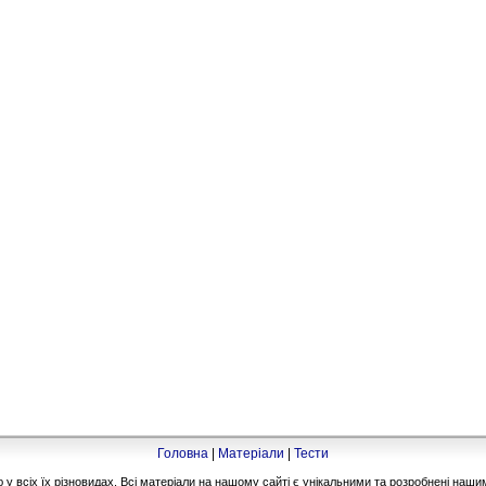
Головна
|
Матеріали
|
Тести
 всіх їх різновидах. Всі матеріали на нашому сайті є унікальними та розробнені на