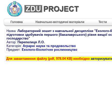
Головна
Навчально-методичні матеріали
Тести
Назва:
Лабораторний зошит з навчальної дисципліни "Еколого-б
підготовки здобувачів першого (бакалаврського) рівня вищої о
господарство"
Автор:
Перепелиця Л.О.
Категорія:
Аграрні науки та продовольство
Предмет:
Еколого-біологічне рослинництво
Для завантаження файлу (pdf, 978.04 KB) необхідно
авторизуват