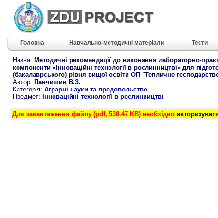
Головна
Навчально-методичні матеріали
Тести
Назва:
Методичні рекомендації до виконання лабораторно-практи
компоненти «Інноваційні технології в рослинництві» для підго
(бакалаврського) рівня вищої освіти ОП "Тепличне господарств
Автор:
Панчишин В.З.
Категорія:
Аграрні науки та продовольство
Предмет:
Інноваційні технології в рослинництві
Для завантаження файлу (pdf, 538.47 KB) необхідно
авторизуват