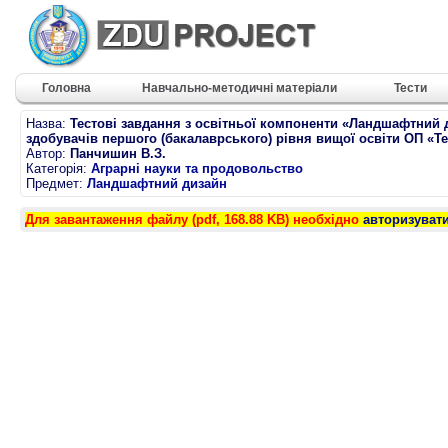
Головна
Навчально-методичні матеріали
Тести
Назва:
Тестові завдання з освітньої компоненти «Ландшафтний 
здобувачів першого (бакалаврського) рівня вищої освіти ОП «Т
Автор:
Панчишин В.З.
Категорія:
Аграрні науки та продовольство
Предмет:
Ландшафтний дизайн
Для завантаження файлу (pdf, 168.88 KB) необхідно
авторизуват