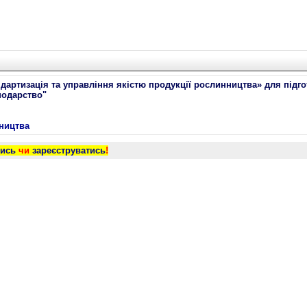
ндартизація та управління якістю продукції рослинництва» для підг
подарство"
нництва
тись
чи
зареєструватись
!