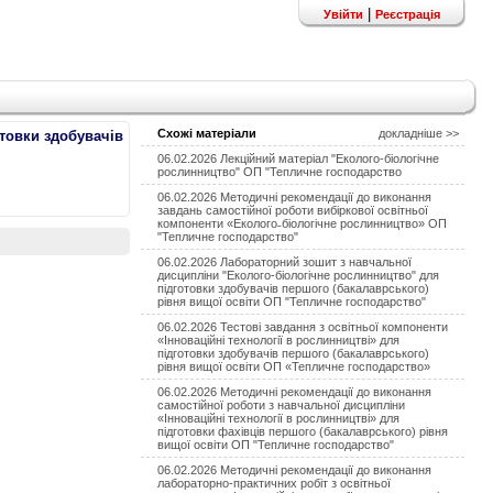
|
Увійти
Реєстрація
Схожі матеріали
докладніше >>
отовки здобувачів
06.02.2026 Лекційний матеріал "Еколого-біологічне
рослинництво" ОП "Тепличне господарство
06.02.2026 Методичні рекомендації до виконання
завдань самостійної роботи вибіркової освітньої
компоненти «Еколого˗біологічне рослинництво» ОП
"Тепличне господарство"
06.02.2026 Лабораторний зошит з навчальної
дисципліни "Еколого-біологічне рослинництво" для
підготовки здобувачів першого (бакалаврського)
рівня вищої освіти ОП "Тепличне господарство"
06.02.2026 Тестові завдання з освітньої компоненти
«Інноваційні технології в рослинництві» для
підготовки здобувачів першого (бакалаврського)
рівня вищої освіти ОП «Тепличне господарство»
06.02.2026 Методичні рекомендації до виконання
самостійної роботи з навчальної дисципліни
«Інноваційні технології в рослинництві» для
підготовки фахівців першого (бакалаврського) рівня
вищої освіти ОП "Тепличне господарство"
06.02.2026 Методичні рекомендації до виконання
лабораторно-практичних робіт з освітньої