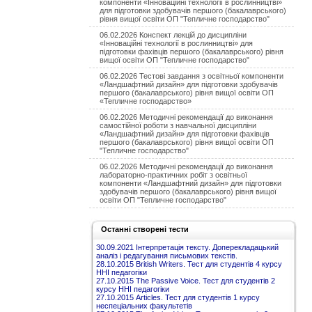
компоненти «Інноваційні технології в рослинництві»
для підготовки здобувачів першого (бакалаврського)
рівня вищої освіти ОП "Тепличне господарство"
06.02.2026 Конспект лекцій до дисципліни
«Інноваційні технології в рослинництві» для
підготовки фахівців першого (бакалаврського) рівня
вищої освіти ОП "Тепличне господарство"
06.02.2026 Тестові завдання з освітньої компоненти
«Ландшафтний дизайн» для підготовки здобувачів
першого (бакалаврського) рівня вищої освіти ОП
«Тепличне господарство»
06.02.2026 Методичні рекомендації до виконання
самостійної роботи з навчальної дисципліни
«Ландшафтний дизайн» для підготовки фахівців
першого (бакалаврського) рівня вищої освіти ОП
"Тепличне господарство"
06.02.2026 Методичні рекомендації до виконання
лабораторно-практичних робіт з освітньої
компоненти «Ландшафтний дизайн» для підготовки
здобувачів першого (бакалаврського) рівня вищої
освіти ОП "Тепличне господарство"
Останні створені тести
30.09.2021 Інтерпретація тексту. Доперекладацький
аналіз і редагування письмових текстів.
28.10.2015 British Writers. Тест для студентів 4 курсу
ННІ педагогіки
27.10.2015 The Passive Voice. Тест для студентів 2
курсу ННІ педагогіки
27.10.2015 Articles. Тест для студентів 1 курсу
неспеціальних факультетів