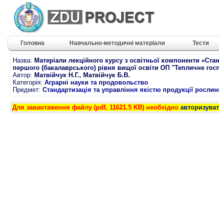
Головна
Навчально-методичні матеріали
Тести
Назва:
Матеріали лекційного курсу з освітньої компоненти «Ста
першого (бакалаврського) рівня вищої освіти ОП "Тепличне гос
Автор:
Матвійчук Н.Г., Матвійчук Б.В.
Категорія:
Аграрні науки та продовольство
Предмет:
Стандартизація та управління якістю продукції росли
Для завантаження файлу (pdf, 11621.5 KB) необхідно
авторизува