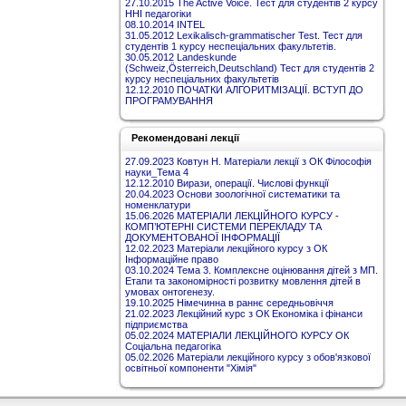
27.10.2015 The Active Voice. Тест для студентів 2 курсу
ННІ педагогіки
08.10.2014 INTEL
31.05.2012 Lexikalisch-grammatischer Test. Тест для
студентів 1 курсу неспеціальних факультетів.
30.05.2012 Landeskunde
(Schweiz,Österreich,Deutschland) Тест для студентів 2
курсу неспеціальних факультетів
12.12.2010 ПОЧАТКИ АЛГОРИТМІЗАЦІЇ. ВСТУП ДО
ПРОГРАМУВАННЯ
Рекомендовані лекції
27.09.2023 Ковтун Н. Матеріали лекції з ОК Філософія
науки_Тема 4
12.12.2010 Вирази, операції. Числові функції
20.04.2023 Основи зоологічної систематики та
номенклатури
15.06.2026 МАТЕРІАЛИ ЛЕКЦІЙНОГО КУРСУ -
КОМП’ЮТЕРНІ СИСТЕМИ ПЕРЕКЛАДУ ТА
ДОКУМЕНТОВАНОЇ ІНФОРМАЦІЇ
12.02.2023 Матеріали лекційного курсу з ОК
Інформаційне право
03.10.2024 Тема 3. Комплексне оцінювання дітей з МП.
Етапи та закономірності розвитку мовлення дітей в
умовах онтогенезу.
19.10.2025 Німечинна в раннє середньовіччя
21.02.2023 Лекційний курс з ОК Економіка і фінанси
підприємства
05.02.2024 МАТЕРІАЛИ ЛЕКЦІЙНОГО КУРСУ ОК
Соціальна педагогіка
05.02.2026 Матеріали лекційного курсу з обов'язкової
освітньої компоненти "Хімія"