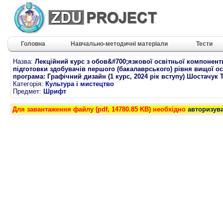
Головна
Навчально-методичні матеріали
Тести
Назва:
Лекційний курс з обов&#700;язкової освітньої компонент
підготовки здобувачів першого (бакалаврського) рівня вищої о
програма: Графічний дизайн (1 курс, 2024 рік вступу) Шостачук Т
Категорія:
Культура і мистецтво
Предмет:
Шрифт
Для завантаження файлу (pdf, 14780.85 KB) необхідно
авторизув