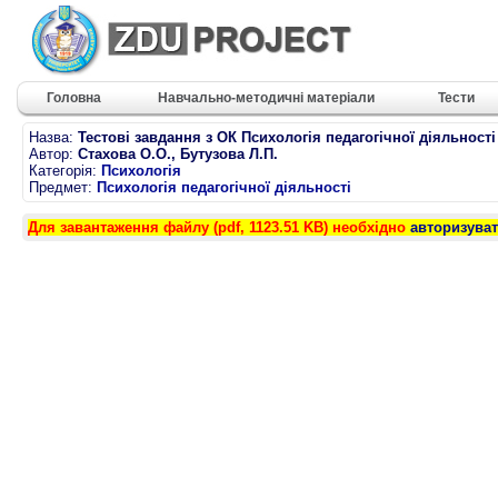
Головна
Навчально-методичні матеріали
Тести
Назва:
Тестові завдання з ОК Психологія педагогічної діяльності
Автор:
Стахова О.О., Бутузова Л.П.
Категорія:
Психологія
Предмет:
Психологія педагогічної діяльності
Для завантаження файлу (pdf, 1123.51 KB) необхідно
авторизува