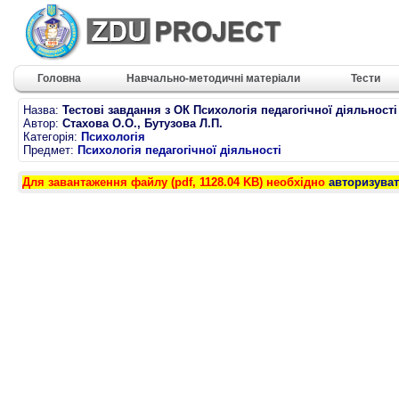
Головна
Навчально-методичні матеріали
Тести
Назва:
Тестові завдання з ОК Психологія педагогічної діяльності
Автор:
Стахова О.О., Бутузова Л.П.
Категорія:
Психологія
Предмет:
Психологія педагогічної діяльності
Для завантаження файлу (pdf, 1128.04 KB) необхідно
авторизува