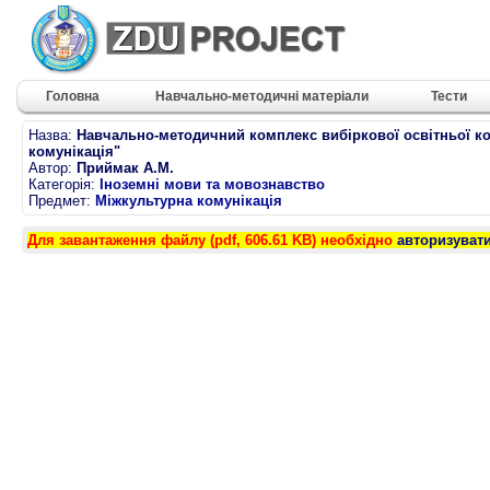
Головна
Навчально-методичні матеріали
Тести
Назва:
Навчально-методичний комплекс вибіркової освітньої к
комунікація"
Автор:
Приймак А.М.
Категорія:
Іноземні мови та мовознавство
Предмет:
Міжкультурна комунікація
Для завантаження файлу (pdf, 606.61 KB) необхідно
авторизуват