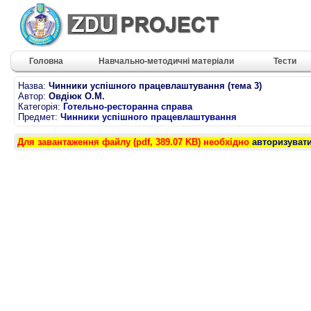
Головна
Навчально-методичні матеріали
Тести
Назва:
Чинники успішного працевлаштування (тема 3)
Автор:
Овдіюк О.М.
Категорія:
Готельно-ресторанна справа
Предмет:
Чинники успішного працевлаштування
Для завантаження файлу (pdf, 389.07 KB) необхідно
авторизуват