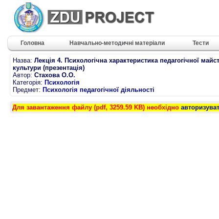
Головна
Навчально-методичні матеріали
Тести
Назва:
Лекція 4. Психологічна характеристика педагогічної майст
культури (презентація)
Автор:
Стахова О.О.
Категорія:
Психологія
Предмет:
Психологія педагогічної діяльності
Для завантаження файлу (pdf, 3259.59 KB) необхідно
авторизува