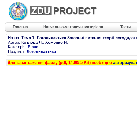
Головна
Навчально-методичні матеріали
Тести
Назва:
Тема 1. Логодидактика.Загальні питання теорії логодидак
Автор:
Котлова Л., Хоменко Н.
Категорія:
Різне
Предмет:
Логодидактика
Для завантаження файлу (pdf, 14309.5 KB) необхідно
авторизува