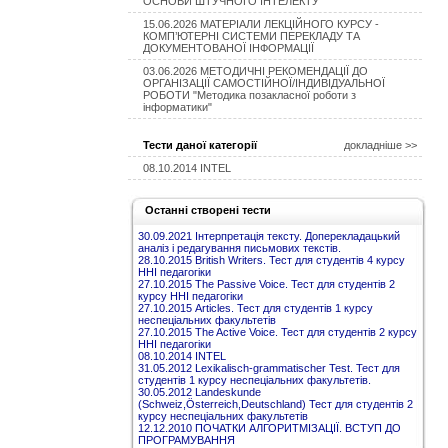
ОСНОВИ ШТУЧНОГО ІНТЕЛЕКТУ
15.06.2026 МАТЕРІАЛИ ЛЕКЦІЙНОГО КУРСУ -
КОМП’ЮТЕРНІ СИСТЕМИ ПЕРЕКЛАДУ ТА
ДОКУМЕНТОВАНОЇ ІНФОРМАЦІЇ
03.06.2026 МЕТОДИЧНІ РЕКОМЕНДАЦІЇ ДО
ОРГАНІЗАЦІЇ САМОСТІЙНОЇ/ІНДИВІДУАЛЬНОЇ
РОБОТИ "Методика позакласної роботи з
інформатики"
Тести даної категорії
докладніше >>
08.10.2014 INTEL
Останні створені тести
30.09.2021 Інтерпретація тексту. Доперекладацький
аналіз і редагування письмових текстів.
28.10.2015 British Writers. Тест для студентів 4 курсу
ННІ педагогіки
27.10.2015 The Passive Voice. Тест для студентів 2
курсу ННІ педагогіки
27.10.2015 Articles. Тест для студентів 1 курсу
неспеціальних факультетів
27.10.2015 The Active Voice. Тест для студентів 2 курсу
ННІ педагогіки
08.10.2014 INTEL
31.05.2012 Lexikalisch-grammatischer Test. Тест для
студентів 1 курсу неспеціальних факультетів.
30.05.2012 Landeskunde
(Schweiz,Österreich,Deutschland) Тест для студентів 2
курсу неспеціальних факультетів
12.12.2010 ПОЧАТКИ АЛГОРИТМІЗАЦІЇ. ВСТУП ДО
ПРОГРАМУВАННЯ