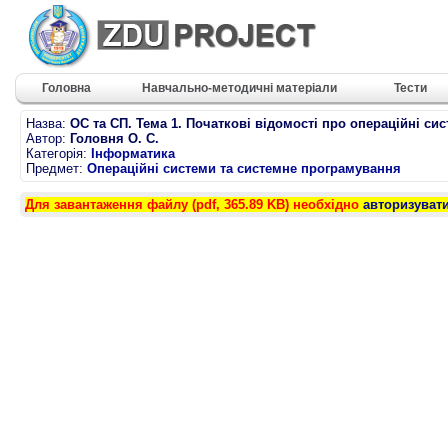
Головна
Навчально-методичні матеріали
Тести
Назва:
ОС та СП. Тема 1. Початкові відомості про операційні сис
Автор:
Головня О. С.
Категорія:
Інформатика
Предмет:
Операційні системи та системне програмування
Для завантаження файлу (pdf, 365.89 KB) необхідно
авторизуват