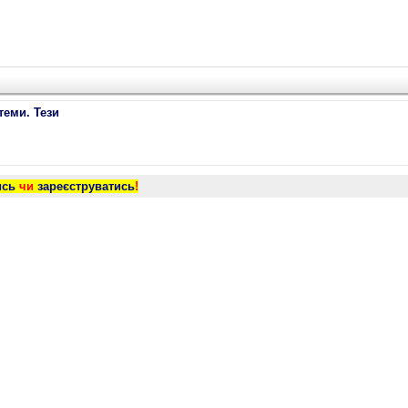
теми. Тези
ись
чи
зареєструватись
!