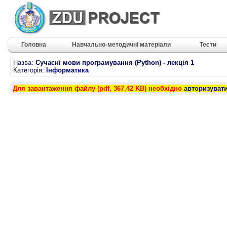
Головна
Навчально-методичні матеріали
Тести
Назва:
Сучасні мови програмування (Python) - лекція 1
Категорія:
Інформатика
Для завантаження файлу (pdf, 367.42 KB) необхідно
авторизуват