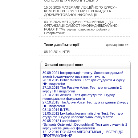
ОСНОВИ ШТУЧНОГО ІНТЕЛЕКТУ
15.06.2026 МАТЕРІАЛИ ЛЕКЦІЙНОГО КУРСУ -
КОМП’ЮТЕРНІ СИСТЕМИ ПЕРЕКЛАДУ ТА
ДОКУМЕНТОВАНОЇ ІНФОРМАЦІЇ
03.06.2026 МЕТОДИЧНІ РЕКОМЕНДАЦІЇ ДО
ОРГАНІЗАЦІЇ САМОСТІЙНОЇ/ІНДИВІДУАЛЬНОЇ
РОБОТИ "Методика позакласної роботи з
інформатики"
Тести даної категорії
докладніше >>
08.10.2014 INTEL
Останні створені тести
30.09.2021 Інтерпретація тексту. Доперекладацький
аналіз і редагування письмових текстів.
28.10.2015 British Writers. Тест для студентів 4 курсу
ННІ педагогіки
27.10.2015 The Passive Voice. Тест для студентів 2
курсу ННІ педагогіки
27.10.2015 Articles. Тест для студентів 1 курсу
неспеціальних факультетів
27.10.2015 The Active Voice. Тест для студентів 2 курсу
ННІ педагогіки
08.10.2014 INTEL
31.05.2012 Lexikalisch-grammatischer Test. Тест для
студентів 1 курсу неспеціальних факультетів.
30.05.2012 Landeskunde
(Schweiz,Österreich,Deutschland) Тест для студентів 2
курсу неспеціальних факультетів
12.12.2010 ПОЧАТКИ АЛГОРИТМІЗАЦІЇ. ВСТУП ДО
ПРОГРАМУВАННЯ