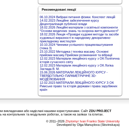
Рекомендовані лекції
06.10.2024 Вибрані питання фізики. Конспект лекцій
14.02.2023 Лекційне забезпечення курсу
Децентралізація публічної влади
18.02.2026 Лекційні матеріали з освітньої компоненти
"Основи медичних знань та охорона життєдіяльності"
18.02.2026 Лекція «Провідні художні методи та засоби
художньої виразності в народному декоративно-
прикладному мистецтві»
10.10.2024 Чинники успішного працевлаштування
(тема 3)
23.10.2022 Методика і техніка масажу. Основні
прийоми масажу.Прийоми розминання та вібрації
12.02.2023 Матеріали лекційного курсу з ОК Політична
історія сучасного світу
12.02.2023 Матеріали лекційного курсу з ОК Логіка
Заглада В. М.
15.06.2026 МАТЕРІАЛИ ЛЕКЦІЙНОГО КУРСУ -
ТВЕРДОТІЛЬНО-ПАРАМЕТРИЧНЕ 3D-
МОДЕЛЮВАННЯ
12.02.2023 МАТЕРІАЛИ ЛЕКЦІЙНОГО КУРСУ З ОК
Римське право та історія держави і права зарубіжних
країн
шими викладачами або надіслані нашими користувачами. Сайт
ZDU PROJECT
 на контрольних та модульних роботах, а також на заліках та іспитах.
© 2011–2026
Zhytomyr Ivan Franko State University
Developed by Olga Manuylova (Slovinskaya)