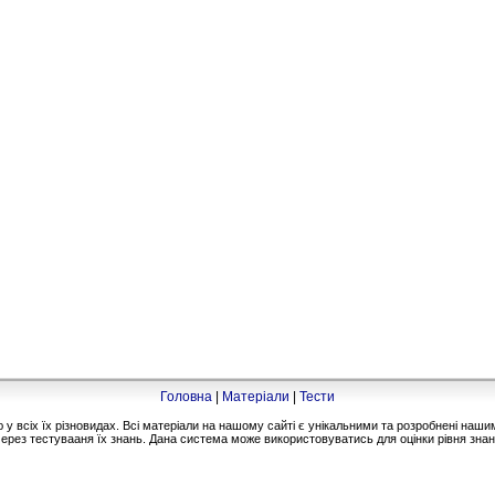
Головна
|
Матеріали
|
Тести
 всіх їх різновидах. Всі матеріали на нашому сайті є унікальними та розробнені на
ерез тестувааня їх знань. Дана система може використовуватись для оцінки рівня знань