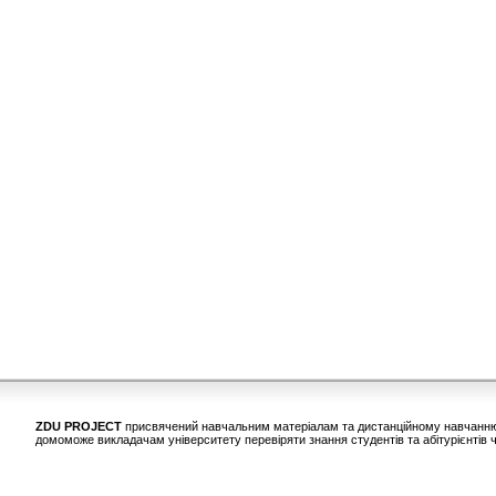
ZDU PROJECT
присвячений навчальним матеріалам та дистанційному навчанню у
домоможе викладачам університету перевіряти знання студентів та абітурієнтів ч