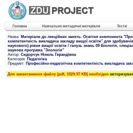
Головна
Навчально-методичні матеріали
Тести
Назва:
Матеріали до лекційних занять. Освітня компонента "Про
компетентність викладача закладу вищої освіти" для здобувачів
наукового) рівня вищої освіти / галузь знань 09 Біологія, спеціа
наукова програма "Зоологія"
Автор:
Сидорчук Нінель Герандівна
Категорія:
Педагогіка
Предмет:
Професійно-педагогічна компетентність викладача зак
Для завантаження файлу (pdf, 1929.97 KB) необхідно
авторизува