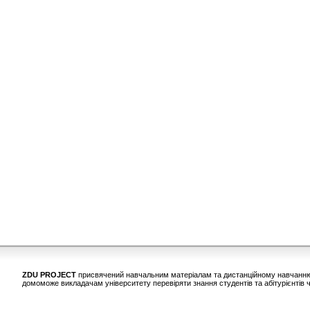
ZDU PROJECT
присвячений навчальним матеріалам та дистанційному навчанню у
домоможе викладачам університету перевіряти знання студентів та абітурієнтів ч