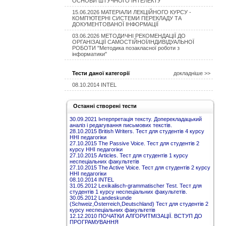
ОСНОВИ ШТУЧНОГО ІНТЕЛЕКТУ
15.06.2026 МАТЕРІАЛИ ЛЕКЦІЙНОГО КУРСУ -
КОМП’ЮТЕРНІ СИСТЕМИ ПЕРЕКЛАДУ ТА
ДОКУМЕНТОВАНОЇ ІНФОРМАЦІЇ
03.06.2026 МЕТОДИЧНІ РЕКОМЕНДАЦІЇ ДО
ОРГАНІЗАЦІЇ САМОСТІЙНОЇ/ІНДИВІДУАЛЬНОЇ
РОБОТИ "Методика позакласної роботи з
інформатики"
Тести даної категорії
докладніше >>
08.10.2014 INTEL
Останні створені тести
30.09.2021 Інтерпретація тексту. Доперекладацький
аналіз і редагування письмових текстів.
28.10.2015 British Writers. Тест для студентів 4 курсу
ННІ педагогіки
27.10.2015 The Passive Voice. Тест для студентів 2
курсу ННІ педагогіки
27.10.2015 Articles. Тест для студентів 1 курсу
неспеціальних факультетів
27.10.2015 The Active Voice. Тест для студентів 2 курсу
ННІ педагогіки
08.10.2014 INTEL
31.05.2012 Lexikalisch-grammatischer Test. Тест для
студентів 1 курсу неспеціальних факультетів.
30.05.2012 Landeskunde
(Schweiz,Österreich,Deutschland) Тест для студентів 2
курсу неспеціальних факультетів
12.12.2010 ПОЧАТКИ АЛГОРИТМІЗАЦІЇ. ВСТУП ДО
ПРОГРАМУВАННЯ