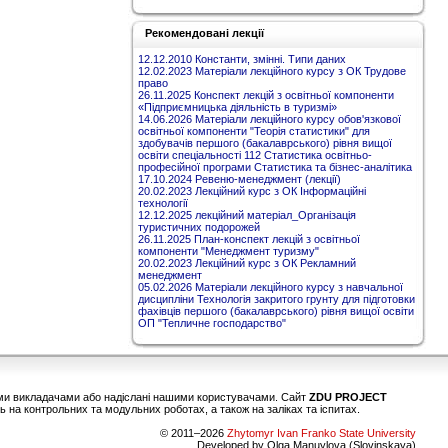
Рекомендовані лекції
12.12.2010 Константи, змінні. Типи даних
12.02.2023 Матеріали лекційного курсу з ОК Трудове
право
26.11.2025 Конспект лекцій з освітньої компоненти
«Підприємницька діяльність в туризмі»
14.06.2026 Матеріали лекційного курсу обов'язкової
освітньої компоненти "Теорія статистики" для
здобувачів першого (бакалаврського) рівня вищої
освіти спеціальності 112 Статистика освітньо-
професійної програми Статистика та бізнес-аналітика
17.10.2024 Ревеню-менеджмент (лекції)
20.02.2023 Лекційний курс з ОК Інформаційні
технології
12.12.2025 лекційний матеріал_Організація
туристичних подорожей
26.11.2025 План-конспект лекцій з освітньої
компоненти "Менеджмент туризму"
20.02.2023 Лекційний курс з ОК Рекламний
менеджмент
05.02.2026 Матеріали лекційного курсу з навчальної
дисципліни Технологія закритого грунту для підготовки
фахівців першого (бакалаврського) рівня вищої освіти
ОП "Тепличне господарство"
шими викладачами або надіслані нашими користувачами. Сайт
ZDU PROJECT
 на контрольних та модульних роботах, а також на заліках та іспитах.
© 2011–2026
Zhytomyr Ivan Franko State University
Developed by Olga Manuylova (Slovinskaya)