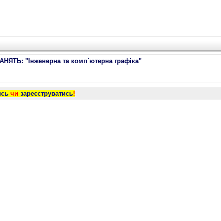
ТЬ: "Інженерна та комп`ютерна графіка"
ись
чи
зареєструватись
!