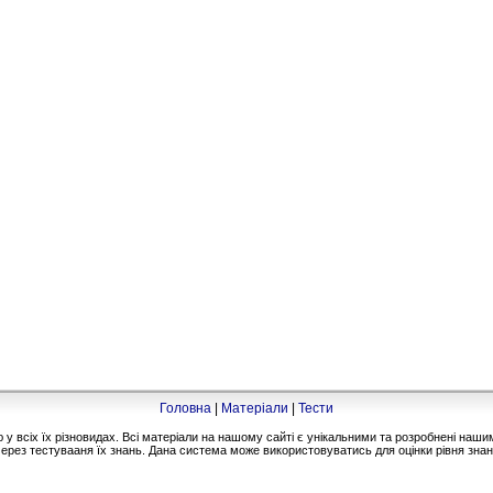
Головна
|
Матеріали
|
Тести
 всіх їх різновидах. Всі матеріали на нашому сайті є унікальними та розробнені на
ерез тестувааня їх знань. Дана система може використовуватись для оцінки рівня знань