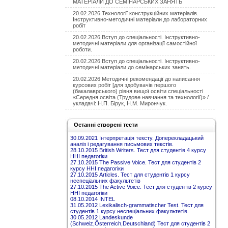
МАТЕРІАЛИ ДО СЕМІНАРСЬКИХ ЗАНЯТЬ
20.02.2026 Технології конструкційних матеріалів.
Інструктивно-методичні матеріали до лабораторних
робіт
20.02.2026 Вступ до спеціальності. Інструктивно-
методичні матеріали для організації самостійної
роботи.
20.02.2026 Вступ до спеціальності. Інструктивно-
методичні матеріали до семінарських занять.
20.02.2026 Методичні рекомендації до написання
курсових робіт [для здобувачів першого
(бакалаврського) рівня вищої освіти спеціальності
«Середня освіта (Трудове навчання та технології)» /
укладачі: Н.П. Бірук, Н.М. Мирончук.
Останні створені тести
30.09.2021 Інтерпретація тексту. Доперекладацький
аналіз і редагування письмових текстів.
28.10.2015 British Writers. Тест для студентів 4 курсу
ННІ педагогіки
27.10.2015 The Passive Voice. Тест для студентів 2
курсу ННІ педагогіки
27.10.2015 Articles. Тест для студентів 1 курсу
неспеціальних факультетів
27.10.2015 The Active Voice. Тест для студентів 2 курсу
ННІ педагогіки
08.10.2014 INTEL
31.05.2012 Lexikalisch-grammatischer Test. Тест для
студентів 1 курсу неспеціальних факультетів.
30.05.2012 Landeskunde
(Schweiz,Österreich,Deutschland) Тест для студентів 2