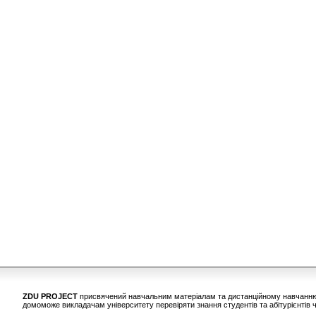
ZDU PROJECT
присвячений навчальним матеріалам та дистанційному навчанню у
домоможе викладачам університету перевіряти знання студентів та абітурієнтів ч