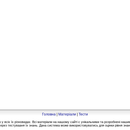
Головна
|
Матеріали
|
Тести
 всіх їх різновидах. Всі матеріали на нашому сайті є унікальними та розробнені на
ерез тестувааня їх знань. Дана система може використовуватись для оцінки рівня знань