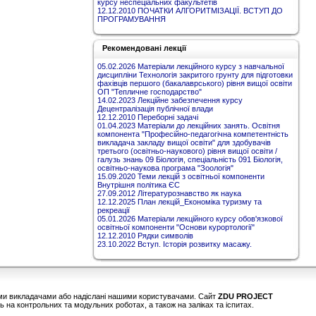
курсу неспеціальних факультетів
12.12.2010 ПОЧАТКИ АЛГОРИТМІЗАЦІЇ. ВСТУП ДО
ПРОГРАМУВАННЯ
Рекомендовані лекції
05.02.2026 Матеріали лекційного курсу з навчальної
дисципліни Технологія закритого грунту для підготовки
фахівців першого (бакалаврського) рівня вищої освіти
ОП "Тепличне господарство"
14.02.2023 Лекційне забезпечення курсу
Децентралізація публічної влади
12.12.2010 Переборні задачі
01.04.2023 Матеріали до лекційних занять. Освітня
компонента "Професійно-педагогічна компетентність
викладача закладу вищої освіти" для здобувачів
третього (освітньо-наукового) рівня вищої освіти /
галузь знань 09 Біологія, спеціальність 091 Біологія,
освітньо-наукова програма "Зоологія"
15.09.2020 Теми лекцій з освітньої компоненти
Внутрішня політика ЄС
27.09.2012 Літературознавство як наука
12.12.2025 План лекцій_Економіка туризму та
рекреації
05.01.2026 Матеріали лекційного курсу обов'язкової
освітньої компоненти "Основи курортології"
12.12.2010 Рядки символів
23.10.2022 Вступ. Історія розвитку масажу.
шими викладачами або надіслані нашими користувачами. Сайт
ZDU PROJECT
 на контрольних та модульних роботах, а також на заліках та іспитах.