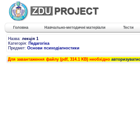
Головна
Навчально-методичні матеріали
Тести
Назва:
лекція 1
Категорія:
Педагогіка
Предмет:
Основи психодіагностики
Для завантаження файлу (pdf, 314.1 KB) необхідно
авторизувати