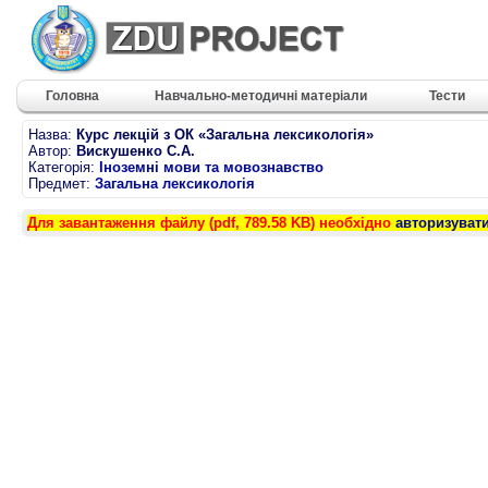
Головна
Навчально-методичні матеріали
Тести
Назва:
Курс лекцій з ОК «Загальна лексикологія»
Автор:
Вискушенко С.А.
Категорія:
Іноземні мови та мовознавство
Предмет:
Загальна лексикологія
Для завантаження файлу (pdf, 789.58 KB) необхідно
авторизуват