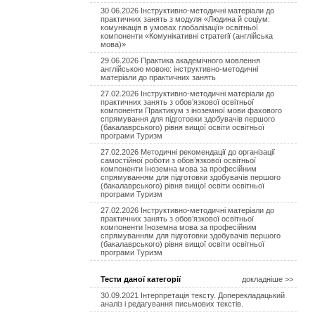
30.06.2026 Інструктивно-методичні матеріали до
практичних занять з модуля «Людина й соціум:
комунікація в умовах глобалізації» освітньої
компоненти «Комунікативні стратегії (англійська
мова)»
29.06.2026 Практика академічного мовлення
англійською мовою: інструктивно-методичні
матеріали до практичних занять
27.02.2026 Інструктивно-методичні матеріали до
практичних занять з обов’язкової освітньої
компоненти Практикум з іноземної мови фахового
спрямування для підготовки здобувачів першого
(бакалаврського) рівня вищої освіти освітньої
програми Туризм
27.02.2026 Методичні рекомендації до організації
самостійної роботи з обов’язкової освітньої
компоненти Іноземна мова за професійним
спрямуванням для підготовки здобувачів першого
(бакалаврського) рівня вищої освіти освітньої
програми Туризм
27.02.2026 Інструктивно-методичні матеріали до
практичних занять з обов’язкової освітньої
компоненти Іноземна мова за професійним
спрямуванням для підготовки здобувачів першого
(бакалаврського) рівня вищої освіти освітньої
програми Туризм
Тести даної категорії
докладніше >>
30.09.2021 Інтерпретація тексту. Доперекладацький
аналіз і редагування письмових текстів.