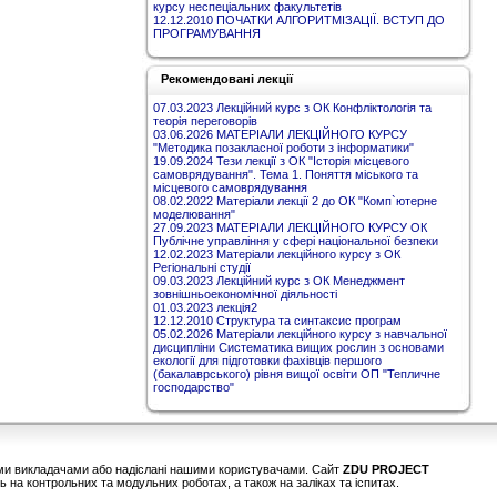
курсу неспеціальних факультетів
12.12.2010 ПОЧАТКИ АЛГОРИТМІЗАЦІЇ. ВСТУП ДО
ПРОГРАМУВАННЯ
Рекомендовані лекції
07.03.2023 Лекційний курс з ОК Конфліктологія та
теорія переговорів
03.06.2026 МАТЕРІАЛИ ЛЕКЦІЙНОГО КУРСУ
"Методика позакласної роботи з інформатики"
19.09.2024 Тези лекції з ОК "Історія місцевого
самоврядування". Тема 1. Поняття міського та
місцевого самоврядування
08.02.2022 Матеріали лекції 2 до ОК "Комп`ютерне
моделювання"
27.09.2023 МАТЕРІАЛИ ЛЕКЦІЙНОГО КУРСУ ОК
Публічне управління у сфері національної безпеки
12.02.2023 Матеріали лекційного курсу з ОК
Регіональні студії
09.03.2023 Лекційний курс з ОК Менеджмент
зовнішньоекономічної діяльності
01.03.2023 лекція2
12.12.2010 Структура та синтаксис програм
05.02.2026 Матеріали лекційного курсу з навчальної
дисципліни Систематика вищих рослин з основами
екології для підготовки фахівців першого
(бакалаврського) рівня вищої освіти ОП "Тепличне
господарство"
шими викладачами або надіслані нашими користувачами. Сайт
ZDU PROJECT
 на контрольних та модульних роботах, а також на заліках та іспитах.