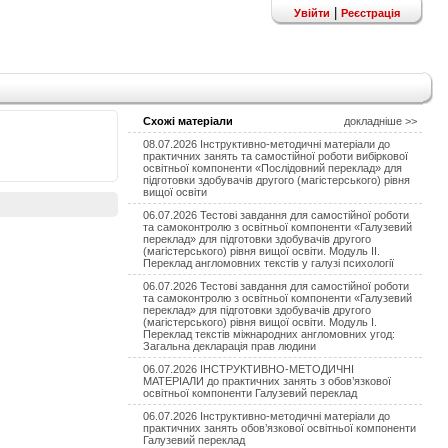
|
Увійти
Реєстрація
Схожі матеріали
докладніше >>
08.07.2026 Інструктивно-методичні матеріали до
практичних занять та самостійної роботи вибіркової
освітньої компоненти «Послідовний переклад» для
підготовки здобувачів другого (магістерського) рівня
вищої освіти
06.07.2026 Тестові завдання для самостійної роботи
та самоконтролю з освітньої компоненти «Галузевий
переклад» для підготовки здобувачів другого
(магістерського) рівня вищої освіти. Модуль II.
Переклад англомовних текстів у галузі психології
06.07.2026 Тестові завдання для самостійної роботи
та самоконтролю з освітньої компоненти «Галузевий
переклад» для підготовки здобувачів другого
(магістерського) рівня вищої освіти. Модуль І.
Переклад текстів міжнародних англомовних угод:
Загальна декларація прав людини
06.07.2026 ІНСТРУКТИВНО-МЕТОДИЧНІ
МАТЕРІАЛИ до практичних занять з обов’язкової
освітньої компоненти Галузевий переклад
06.07.2026 Інструктивно-методичні матеріали до
практичних занять обов’язкової освітньої компоненти
Галузевий переклад