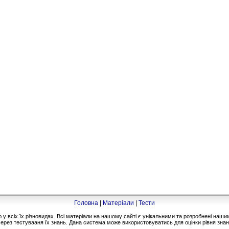
Головна
|
Матеріали
|
Тести
 всіх їх різновидах. Всі матеріали на нашому сайті є унікальними та розробнені на
ерез тестувааня їх знань. Дана система може використовуватись для оцінки рівня знань