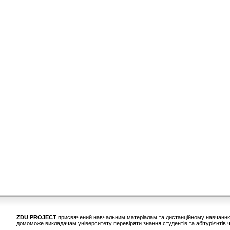
ZDU PROJECT
присвячений навчальним матеріалам та дистанційному навчанню у
домоможе викладачам університету перевіряти знання студентів та абітурієнтів ч