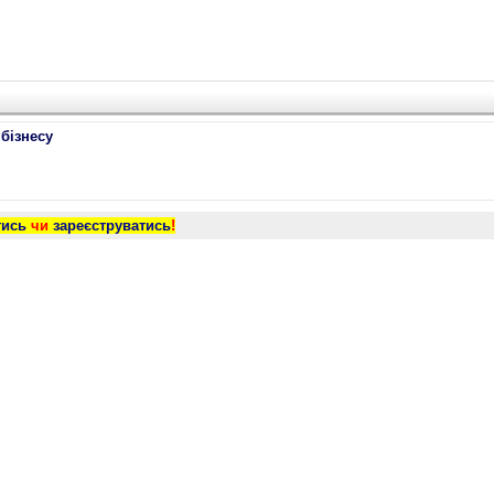
 бізнесу
тись
чи
зареєструватись
!