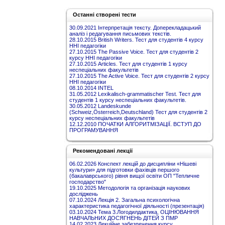
Останні створені тести
30.09.2021 Інтерпретація тексту. Доперекладацький
аналіз і редагування письмових текстів.
28.10.2015 British Writers. Тест для студентів 4 курсу
ННІ педагогіки
27.10.2015 The Passive Voice. Тест для студентів 2
курсу ННІ педагогіки
27.10.2015 Articles. Тест для студентів 1 курсу
неспеціальних факультетів
27.10.2015 The Active Voice. Тест для студентів 2 курсу
ННІ педагогіки
08.10.2014 INTEL
31.05.2012 Lexikalisch-grammatischer Test. Тест для
студентів 1 курсу неспеціальних факультетів.
30.05.2012 Landeskunde
(Schweiz,Österreich,Deutschland) Тест для студентів 2
курсу неспеціальних факультетів
12.12.2010 ПОЧАТКИ АЛГОРИТМІЗАЦІЇ. ВСТУП ДО
ПРОГРАМУВАННЯ
Рекомендовані лекції
06.02.2026 Конспект лекцій до дисципліни «Нішеві
культури» для підготовки фахівців першого
(бакалаврського) рівня вищої освіти ОП "Тепличне
господарство"
19.10.2025 Методологія та організація наукових
досліджень
07.10.2024 Лекція 2. Загальна психологічна
характеристика педагогічної діяльності (презентація)
03.10.2024 Тема 3.Логодилдактика. ОЦІНЮВАННЯ
НАВЧАЛЬНИХ ДОСЯГНЕНЬ ДІТЕЙ З ПМР
14.02.2023 Лекційне забезпечення курсу