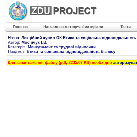
Головна
Навчально-методичні матеріали
Тести
Назва:
Лекційний курс з ОК Етика та соціальна відповідальність
Автор:
Мосійчук І.В.
Категорія:
Менеджмент та трудові відносини
Предмет:
Етика та соціальна відповідальність бізнесу
Для завантаження файлу (pdf, 2235.07 KB) необхідно
авторизува