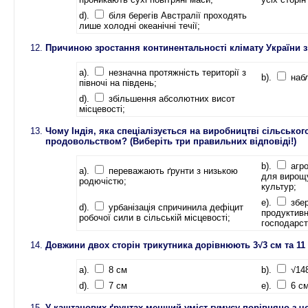
d).
біля берегів Австралії проходять
лише холодні океанічні течії;
Причиною зростання континентальності клімату України з 
a).
незначна протяжність території з
b).
набл
півночі на південь;
d).
збільшення абсолютних висот
місцевості;
Чому Індія, яка спеціалізується на виробництві сільсько
продовольством? (Виберіть три правильних відповіді!)
b).
агро
a).
переважають ґрунти з низькою
для вирощу
родючістю;
культур;
e).
збер
d).
урбанізація спричинила дефіцит
продуктивн
робочої сили в сільській місцевості;
господарст
Довжини двох сторін трикутника дорівнюють 3√3 см та 11 с
a).
8 см
b).
√14
d).
7 см
e).
6 с
У каштанових ґрунтах менший уміст гумусу порівняно з 