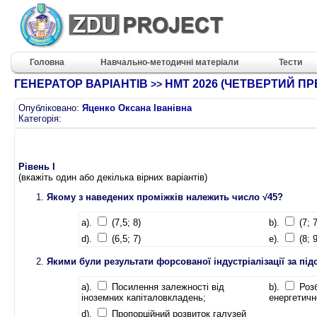
Головна
Навчально-методичні матеріали
Тести
ГЕНЕРАТОР ВАРІАНТІВ
НМТ 2026 (ЧЕТВЕРТИЙ ПР
>>
Опубліковано:
Яценко Оксана Іванівна
Категорія:
Рівень I
(вкажіть один або декілька вірних варіантів)
Якому з наведених проміжків належить число √45?
a).
(7,5; 8)
b).
(7; 7
d).
(6,5; 7)
e).
(8; 9
Якими були результати форсованої індустріалізації за пі
a).
Посилення залежності від
b).
Розб
іноземних капіталовкладень;
енергетичн
d).
Пропорційний розвиток галузей