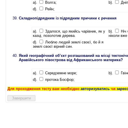
a).
Волга;
b).
Дніп
d).
Рейн;
Складнопідрядним із підрядним причини є речення
a).
Здалося, що якийсь чарівник, як у
b).
Ніч 
казці, позолотив дерева.
ніколи вже 
d).
Люблю людей землі своєї, бо й я
землі своєї вірний син.
Який географічний об’єкт розташований на місці тектоніч
Аравійського півострова від Африканського материка?
a).
Середземне море;
b).
Гвін
d).
протока Босфор;
Для проходження тесту вам необхідно
авторизуватись
чи
зареє