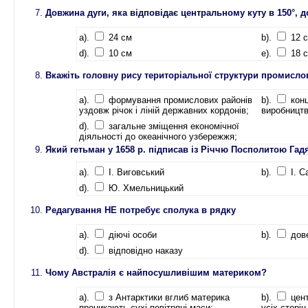
Довжина дуги, яка відповідає центральному куту в 150°, 
a).
24 см
b).
12 
d).
10 см
e).
18 
Вкажіть головну рису територіальної структури промисло
a).
формування промислових районів
b).
конц
уздовж річок і ліній державних кордонів;
виробництв
d).
загальне зміщення економічної
діяльності до океанічного узбережжя;
Який гетьман у 1658 р. підписав із Річчю Посполитою Гад
a).
І. Виговський
b).
І. 
d).
Ю. Хмельницький
Редагування НЕ потребує сполука в рядку
a).
діючі особи
b).
дов
d).
відповідно наказу
Чому Австралія є найпосушливішим материком?
a).
з Антарктики вглиб материка
b).
цент
проникають сухі повітряні маси;
усіх сторін