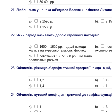
d).
30-40-і рр.
Люблінська унія, яка об’єднала Велике князівство Литовс
a).
в 1596 р.
b).
в 15
d).
в 1586 р.
Який період називають добою героїчних походів?
a).
1600 – 1620 рр. - вдалі походи
b).
пост
козаків на турецько-татарські фортеці
охопило ве
d).
повстання 1637-1638 рр., що мало
величезний розмах
Обчисліть різницю
d
арифметичної прогресії, якщо а
=8,
5
a).
1,2
b).
1,6
d).
1,4
e).
1
Обчисліть кутовий коефіцієнт дотичної до графіка функції
a).
1
b).
6