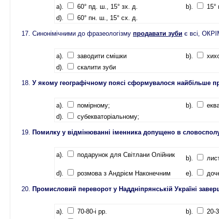
a).
60° пд. ш., 15° зх. д.
b).
15° п
d).
60° пн. ш., 15° сх. д.
Синонімічними до фразеологізму
продавати зуби
є всі, ОКР
a).
заводити смішки
b).
хих
d).
скалити зуби
У якому географічному поясі сформувалося найбільше п
a).
помірному;
b).
еква
d).
субекваторіальному;
Помилку у відмінюванні іменника допущено в словоспол
a).
подарунок для Світлани Олійник
b).
лис
d).
розмова з Андрієм Наконечним
e).
доч
Промисловий переворот у Наддніпрянській Україні заверши
a).
70-80-і рр.
b).
20-3