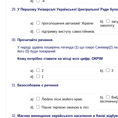
d).
-4
У Першому Універсалі Української Центральної Ради бул
b).
зас
a).
проголошення автономії України
заколоту;
d).
підтримку виступу самостійників;
Прочитайте речення.
У народі здавна поширена легенда (1) що озеро Синевир(2) пил
його (5) буде покараний.
Кому потрібно ставити на місці всіх цифр, ОКРІМ
a).
2
b).
3
d).
1
Безособовим є речення
b).
Вий
a).
Люблю пісні мойого краю.
місяченьку
d).
Пахне терпкою ожиною в лісі.
Масове винищення єврейського населення в Києві відбув