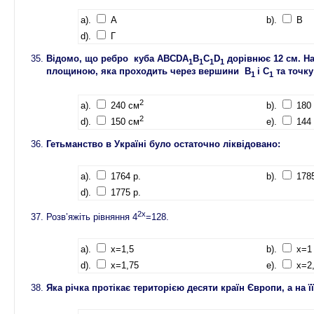
a).
А
b).
В
d).
Г
Відомо, що ребро куба ABCDA
B
C
D
дорівнює 12 см. На
1
1
1
1
площиною, яка проходить через вершини B
і C
та точк
1
1
2
a).
240 см
b).
180
2
d).
150 см
e).
144
Гетьманство в Україні було остаточно ліквідовано:
a).
1764 р.
b).
1785
d).
1775 р.
2х
Розв’яжіть рівняння 4
=128.
a).
x=1,5
b).
x=1
d).
x=1,75
e).
x=2,
Яка річка протікає територією десяти країн Європи, а на 