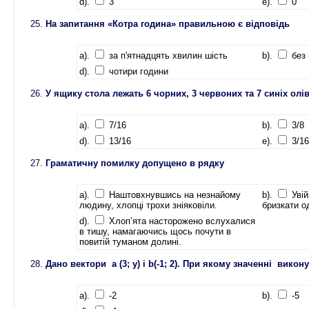
d).
3
e).
0
На запитання «Котра година» правильною є відповідь
a).
за п'ятнадцять хвилин шість
b).
без
d).
чотири години
У ящику стола лежать 6 чорних, 3 червоних та 7 синіх олі
a).
7/16
b).
3/8
d).
13/16
e).
3/16
Граматичну помилку допущено в рядку
a).
Наштовхнувшись на незнайому
b).
Уві
людину, хлопці трохи зніяковіли.
бризкати о
d).
Хлоп’ята насторожено вслухалися
в тишу, намагаючись щось почути в
повитій туманом долині.
Дано вектори а (3; у) і b(-1; 2). При якому значенні викону
a).
-2
b).
-5