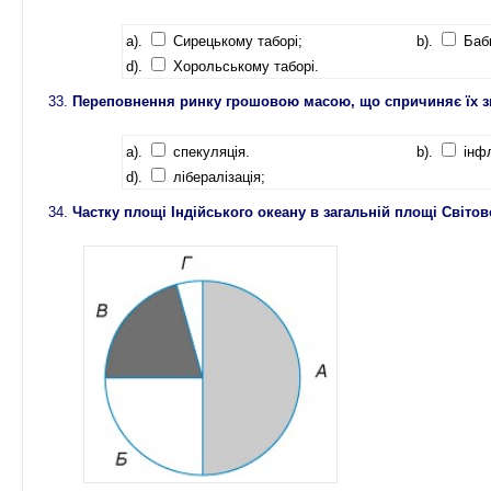
a).
Сирецькому таборі;
b).
Баби
d).
Хорольському таборі.
Переповнення ринку грошовою масою, що спричиняє їх зн
a).
спекуляція.
b).
інфл
d).
лібералізація;
Частку площі Індійського океану в загальній площі Світо