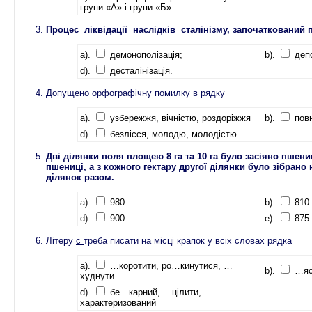
групи «А» і групи «Б».
Процес ліквідації наслідків сталінізму, започаткований п
a).
демонополізація;
b).
деп
d).
десталінізація.
Допущено орфографічну помилку в рядку
a).
узбережжя, вічністю, роздоріжжя
b).
пов
d).
безлісся, молодю, молодістю
Дві ділянки поля площею 8 га та 10 га було засіяно пшени
пшениці, а з кожного гектару другої ділянки було зібрано
ділянок разом.
a).
980
b).
810
d).
900
e).
875
Літеру
с
треба писати на місці крапок у всіх словах рядка
a).
…коротити, ро…кинутися, …
b).
…яс
худнути
d).
бе…карний, …цілити, …
характеризований