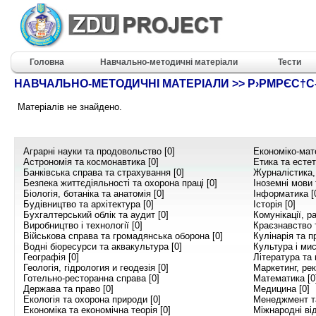
Головна
Навчально-методичні матеріали
Тести
НАВЧАЛЬНО-МЕТОДИЧНІ МАТЕРІАЛИ >> Р›РΜРЄС†
Матеріалів не знайдено.
Аграрні науки та продовольство [0]
Економіко-мат
Астрономія та космонавтика [0]
Етика та естет
Банківська справа та страхування [0]
Журналістика,
Безпека життєдіяльності та охорона праці [0]
Іноземні мови 
Біологія, ботаніка та анатомія [0]
Інформатика [
Будівництво та архітектура [0]
Історія [0]
Бухгалтерський облік та аудит [0]
Комунікації, ра
Виробництво і технології [0]
Краєзнавство т
Військова справа та громадянська оборона [0]
Кулінарія та п
Водні біоресурси та аквакультура [0]
Культура і мис
Географія [0]
Література та 
Геологія, гідрология и геодезія [0]
Маркетинг, рек
Готельно-ресторанна справа [0]
Математика [0
Держава та право [0]
Медицина [0]
Екологія та охорона природи [0]
Менеджмент та
Економіка та економічна теорія [0]
Міжнародні від