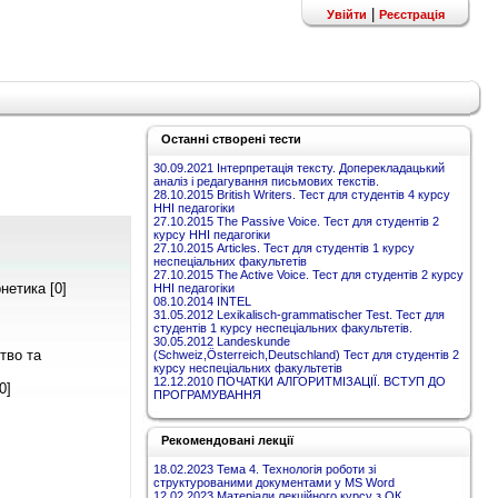
|
Увійти
Реєстрація
Останні створені тести
30.09.2021 Інтерпретація тексту. Доперекладацький
аналіз і редагування письмових текстів.
28.10.2015 British Writers. Тест для студентів 4 курсу
ННІ педагогіки
27.10.2015 The Passive Voice. Тест для студентів 2
курсу ННІ педагогіки
27.10.2015 Articles. Тест для студентів 1 курсу
неспеціальних факультетів
27.10.2015 The Active Voice. Тест для студентів 2 курсу
нетика [0]
ННІ педагогіки
08.10.2014 INTEL
31.05.2012 Lexikalisch-grammatischer Test. Тест для
студентів 1 курсу неспеціальних факультетів.
30.05.2012 Landeskunde
тво та
(Schweiz,Österreich,Deutschland) Тест для студентів 2
курсу неспеціальних факультетів
12.12.2010 ПОЧАТКИ АЛГОРИТМІЗАЦІЇ. ВСТУП ДО
0]
ПРОГРАМУВАННЯ
Рекомендовані лекції
18.02.2023 Тема 4. Технологія роботи зі
структурованими документами у MS Word
12.02.2023 Матеріали лекційного курсу з ОК