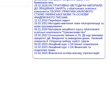
Криміналістика
16.02.2026 ІНСТРУКТИВНО-МЕТОДИЧНІ МАТЕРІАЛИ
ДО ЛЕКЦІЙНИХ ЗАНЯТЬ з обов’язкової освітньої
компоненти ТЕОРІЯ І ПРАКТИКА НАУКОВОГО
СТИЛЮ УКРАЇНСЬКОЇ МОВИ ТА ОСНОВИ
АКАДЕМІЧНОГО ПИСЬМА
12.12.2010 Переборні задачі
16.02.2022 Методика вивчення теми «Алгоритмізації та
мови програмування»
05.01.2026 Матеріали лекційного курсу обов'язкової
освітньої компоненти "Туризмознавство"
18.02.2022 Оголошення змінних в JS. Дії над змінними
пріоритет дій. Введення та виведення даних. Умовний
оператор if. Оператор вибору switch. Цикли.
09.02.2023 Лекційний курс з ОК Бізнес-планування
12.02.2023 Лекційний курс з ОК Фінансове та
податкове право
21.02.2025 Фізіологічні основи масажу (презентація)