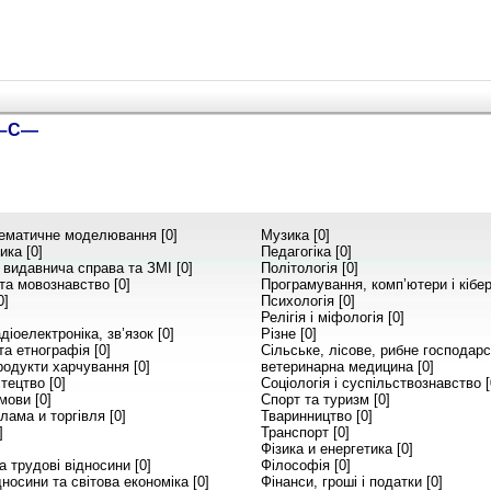
С–С—
ематичне моделювання [0]
Музика [0]
ика [0]
Педагогіка [0]
 видавнича справа та ЗМІ [0]
Політологія [0]
та мовознавство [0]
Програмування, комп’ютери і кібер
0]
Психологія [0]
Релігія і міфологія [0]
діоелектроніка, зв’язок [0]
Різне [0]
а етнографія [0]
Сільське, лісове, рибне господарс
родукти харчування [0]
ветеринарна медицина [0]
тецтво [0]
Соціологія і суспільствознавство [
мови [0]
Спорт та туризм [0]
лама и торгівля [0]
Тваринництво [0]
]
Транспорт [0]
Фізика и енергетика [0]
 трудові відносини [0]
Філософія [0]
носини та світова економіка [0]
Фінанси, гроші і податки [0]