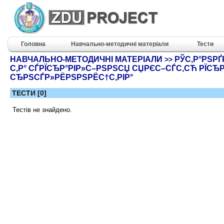
Головна
Навчально-методичні матеріали
Тести
НАВЧАЛЬНО-МЕТОДИЧНІ МАТЕРІАЛИ
РЎС‚Р°РЅРҐ
>>
С‚Р° СЃРЇСЂР°РІР»С–РЅРЅСЏ СЏРЄС–СЃС‚СЋ РЇС
СЂРЅСЃР»РЁРЅРЅРЁС†С‚РІР°
ТЕСТИ [0]
Тестів не знайдено.